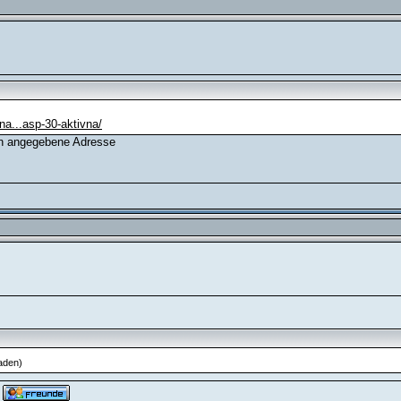
na...asp-30-aktivna/
en angegebene Adresse
aden)