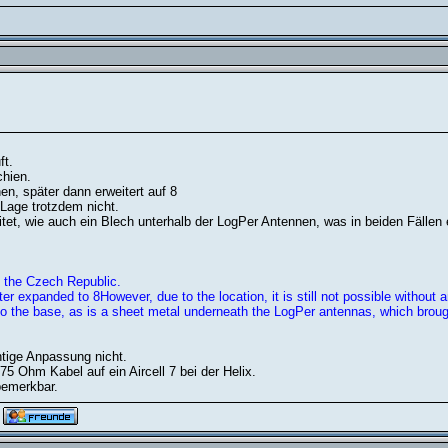
ft.
hien.
n, später dann erweitert auf 8
Lage trotzdem nicht.
itet, wie auch ein Blech unterhalb der LogPer Antennen, was in beiden Fällen
m the Czech Republic.
ter expanded to 8However, due to the location, it is still not possible without a
nto the base, as is a sheet metal underneath the LogPer antennas, which brou
htige Anpassung nicht.
 Ohm Kabel auf ein Aircell 7 bei der Helix.
bemerkbar.