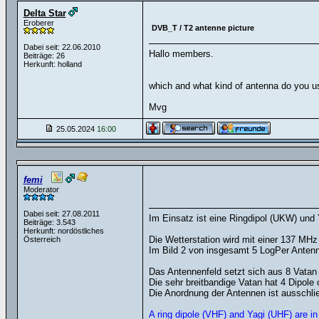
Delta Star
Eroberer
DVB_T / T2 antenne picture
Dabei seit: 22.06.2010
Hallo members.
Beiträge: 26
Herkunft: holland
which and what kind of antenna do you use
Mvg
25.05.2024
16:00
femi
Moderator
Dabei seit: 27.08.2011
Im Einsatz ist eine Ringdipol (UKW) und
Beiträge: 3.543
Herkunft: nordöstliches
Die Wetterstation wird mit einer 137 MHz 
Österreich
Im Bild 2 von insgesamt 5 LogPer Anten
Das Antennenfeld setzt sich aus 8 Vata
Die sehr breitbandige Vatan hat 4 Dipole o
Die Anordnung der Antennen ist ausschlie
A ring dipole (VHF) and Yagi (UHF) are in 