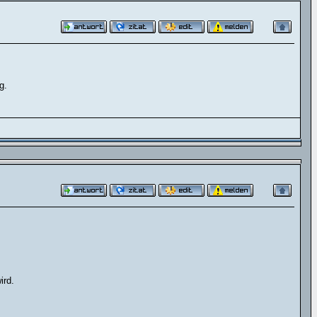
g.
ird.