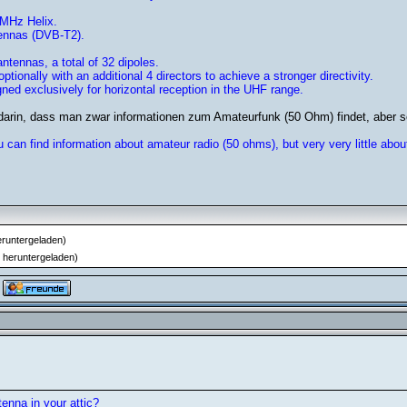
 MHz Helix.
ntennas (DVB-T2).
ntennas, a total of 32 dipoles.
ionally with an additional 4 directors to achieve a stronger directivity.
ned exclusively for horizontal reception in the UHF range.
n darin, dass man zwar informationen zum Amateurfunk (50 Ohm) findet, abe
u can find information about amateur radio (50 ohms), but very very little abo
runtergeladen)
 heruntergeladen)
tenna in your attic?