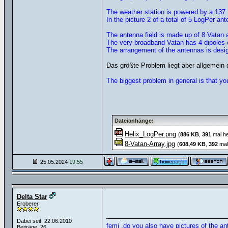
The weather station is powered by a 137
In the picture 2 of a total of 5 LogPer a
The antenna field is made up of 8 Vatan a
The very broadband Vatan has 4 dipoles opt
The arrangement of the antennas is desig
Das größte Problem liegt aber allgemei
The biggest problem in general is that yo
Dateianhänge:
Helix_LogPer.png
(
886 KB
,
391
mal he
8-Vatan-Array.jpg
(
608,49 KB
,
392
mal
25.05.2024
19:55
Delta Star
Eroberer
Dabei seit: 22.06.2010
femi ,do you also have pictures of the an
Beiträge: 26