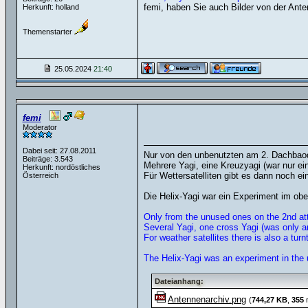
femi, haben Sie auch Bilder von der Ant
Herkunft: holland
Themenstarter
25.05.2024
21:40
femi
Moderator
Dabei seit: 27.08.2011
Nur von den unbenutzten am 2. Dachbao
Beiträge: 3.543
Mehrere Yagi, eine Kreuzyagi (war nur ei
Herkunft: nordöstliches
Für Wettersatelliten gibt es dann noch e
Österreich
Die Helix-Yagi war ein Experiment im ob
Only from the unused ones on the 2nd att
Several Yagi, one cross Yagi (was only a
For weather satellites there is also a tu
The Helix-Yagi was an experiment in the
Dateianhang:
Antennenarchiv.png
(
744,27 KB
,
355
m