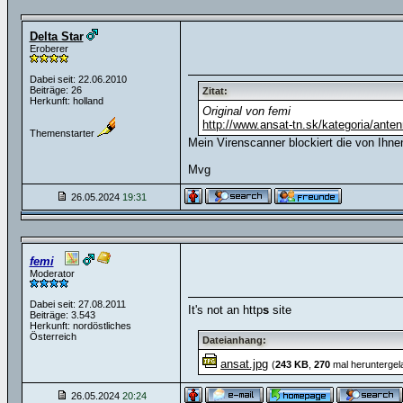
Delta Star
Eroberer
Dabei seit: 22.06.2010
Beiträge: 26
Zitat:
Herkunft: holland
Original von femi
http://www.ansat-tn.sk/kategoria/anten
Themenstarter
Mein Virenscanner blockiert die von Ihn
Mvg
26.05.2024
19:31
femi
Moderator
Dabei seit: 27.08.2011
It's not an http
s
site
Beiträge: 3.543
Herkunft: nordöstliches
Österreich
Dateianhang:
ansat.jpg
(
243 KB
,
270
mal heruntergel
26.05.2024
20:24