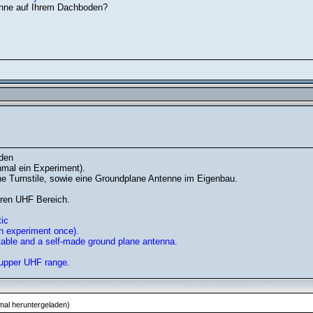
enne auf Ihrem Dachboden?
den
nmal ein Experiment).
ine Turnstile, sowie eine Groundplane Antenne im Eigenbau.
eren UHF Bereich.
ic
n experiment once).
rntable and a self-made ground plane antenna.
 upper UHF range.
al heruntergeladen)