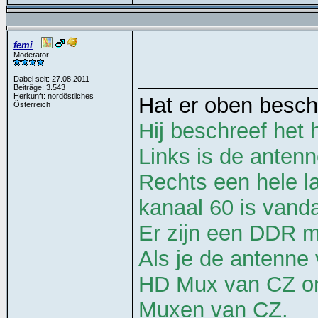
femi
Moderator
Dabei seit: 27.08.2011
Beiträge: 3.543
Herkunft: nordöstliches
Hat er oben besch
Österreich
Hij beschreef het 
Links is de anten
Rechts een hele 
kanaal 60 is vand
Er zijn een DDR mu
Als je de antenne
HD Mux van CZ ont
Muxen van CZ.