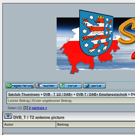
Satclub-Thueringen
»
DVB - T 1/2 / DAB+
»
DVB-T / DAB+ Empfangstechnik
»
DV
Letzter Beitrag
|
Erster ungelesener Beitrag
[1]
Seiten (2):
2
nächste »
DVB_T / T2 antenne picture
Autor
Beitrag