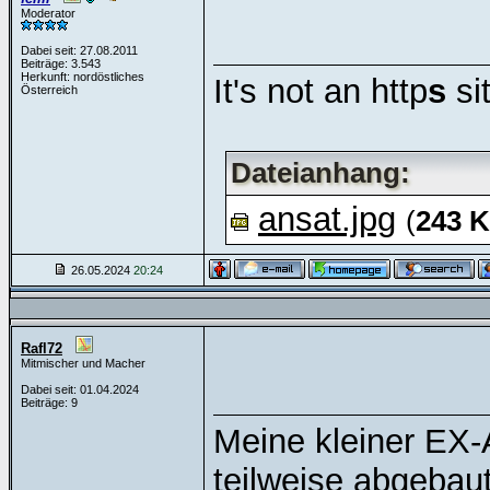
Moderator
Dabei seit: 27.08.2011
Beiträge: 3.543
Herkunft: nordöstliches
It's not an http
s
si
Österreich
Dateianhang:
ansat.jpg
(
243 
26.05.2024
20:24
Rafl72
Mitmischer und Macher
Dabei seit: 01.04.2024
Beiträge: 9
Meine kleiner EX-A
teilweise abgebaut