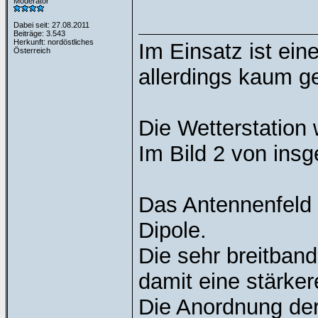
Moderator
Dabei seit: 27.08.2011
Beiträge: 3.543
Herkunft: nordöstliches
Im Einsatz ist ei
Österreich
allerdings kaum ge
Die Wetterstation 
Im Bild 2 von ins
Das Antennenfeld
Dipole.
Die sehr breitband
damit eine stärker
Die Anordnung der