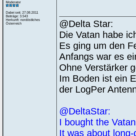
Moderator
Dabei seit: 27.08.2011
Beiträge: 3.543
Herkunft: nordöstliches
@Delta Star:
Österreich
Die Vatan habe ich
Es ging um den F
Anfangs war es ei
Ohne Verstärker g
Im Boden ist ein E
der LogPer Antenn
@DeltaStar:
I bought the Vatan
It was about long-