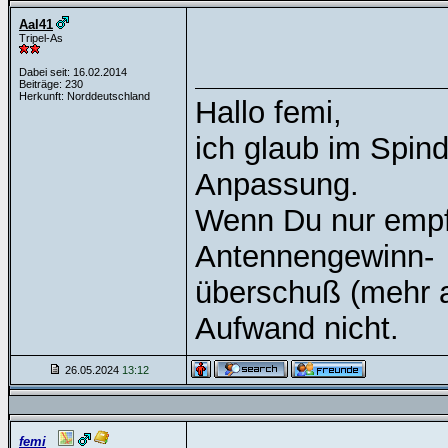
Aal41
Tripel-As
Dabei seit: 16.02.2014
Beiträge: 230
Herkunft: Norddeutschland
Hallo femi,
ich glaub im Spin
Anpassung.
Wenn Du nur empfä
Antennengewinn-
überschuß (mehr al
Aufwand nicht.
26.05.2024
13:12
femi