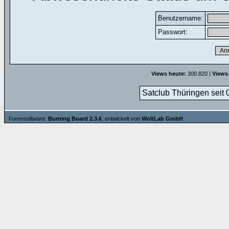
Benutzername:
Passwort:
Views heute:
300.820 |
Views
Satclub Thüringen seit 
Forensoftware:
Burning Board 2.3.6
, entwickelt von
WoltLab GmbH