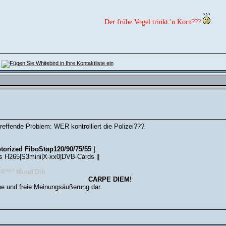
Der frühe Vogel trinkt 'n Korn???
reffende Problem: WER kontrolliert die Polizei???
torized FiboStøp120/90/75/55 |
s H265|S3mini|X-xx0|DVB-Cards ||
 ®²º¹³ Muad'Dib
CARPE DIEM!
he und freie Meinungsäußerung dar.