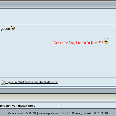
ng geben
Der frühe Vogel trinkt 'n Korn???
utzerdaten von diesen Apps
Views heute:
530.031 |
Views gestern:
872.777 |
Views gesamt:
566.133.684