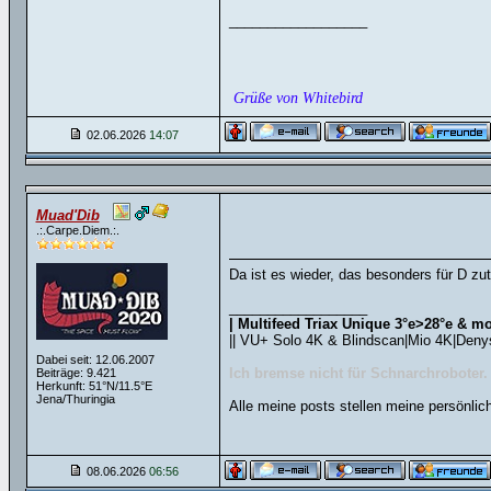
__________________
Grüße von Whitebird
02.06.2026
14:07
Muad'Dib
.:.Carpe.Diem.:.
Da ist es wieder, das besonders für D zut
__________________
| Multifeed Triax Unique 3°e>28°e & mo
|| VU+ Solo 4K & Blindscan|Mio 4K|Deny
Dabei seit: 12.06.2007
Ich bremse nicht für Schnarchroboter.
Beiträge: 9.421
Herkunft: 51°N/11.5°E
Jena/Thuringia
Alle meine posts stellen meine persönlic
08.06.2026
06:56