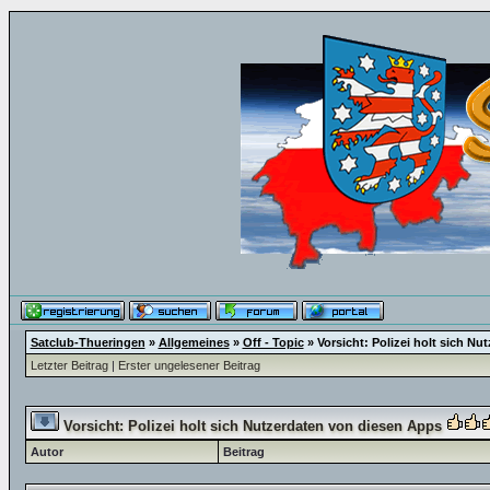
Satclub-Thueringen
»
Allgemeines
»
Off - Topic
»
Vorsicht: Polizei holt sich N
Letzter Beitrag
|
Erster ungelesener Beitrag
Vorsicht: Polizei holt sich Nutzerdaten von diesen Apps
Autor
Beitrag