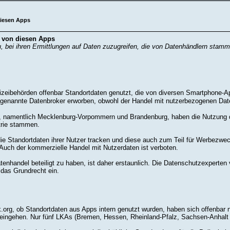
diesen Apps
n von diesen Apps
 bei ihren Ermittlungen auf Daten zuzugreifen, die von Datenhändlern stamme
lizeibehörden offenbar Standortdaten genutzt, die von diversen Smartphone
genannte Datenbroker erworben, obwohl der Handel mit nutzerbezogenen Daten 
, namentlich Mecklenburg-Vorpommern und Brandenburg, haben die Nutzung de
trie stammen.
ie Standortdaten ihrer Nutzer tracken und diese auch zum Teil für Werbezwec
Auch der kommerzielle Handel mit Nutzerdaten ist verboten.
tenhandel beteiligt zu haben, ist daher erstaunlich. Die Datenschutzexperten 
n das Grundrecht ein.
.org, ob Standortdaten aus Apps intern genutzt wurden, haben sich offenbar 
eingehen. Nur fünf LKAs (Bremen, Hessen, Rheinland-Pfalz, Sachsen-Anhalt 