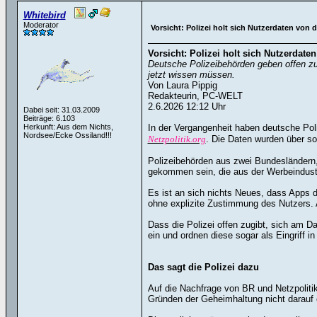
Whitebird
Moderator
Vorsicht: Polizei holt sich Nutzerdaten von 
Vorsicht: Polizei holt sich Nutzerdate
Deutsche Polizeibehörden geben offen zu,
jetzt wissen müssen.
Von Laura Pippig
Redakteurin, PC-WELT
2.6.2026 12:12 Uhr
Dabei seit: 31.03.2009
Beiträge: 6.103
Herkunft: Aus dem Nichts,
In der Vergangenheit haben deutsche Po
Nordsee/Ecke Ossiland!!!
Netzpolitik.org
. Die Daten wurden über so
Polizeibehörden aus zwei Bundesländern
gekommen sein, die aus der Werbeindus
Es ist an sich nichts Neues, dass Apps d
ohne explizite Zustimmung des Nutzers. 
Dass die Polizei offen zugibt, sich am Da
ein und ordnen diese sogar als Eingriff i
Das sagt die Polizei dazu
Auf die Nachfrage von BR und Netzpolitik
Gründen der Geheimhaltung nicht darauf 