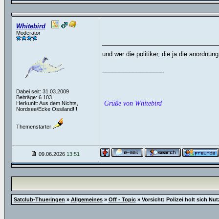
Whitebird
Moderator
und wer die politiker, die ja die anordnu
__________________
Dabei seit: 31.03.2009
Beiträge: 6.103
Grüße von Whitebird
Herkunft: Aus dem Nichts,
Nordsee/Ecke Ossiland!!!
Themenstarter
09.06.2026
13:51
Satclub-Thueringen
»
Allgemeines
»
Off - Topic
»
Vorsicht: Polizei holt sich N