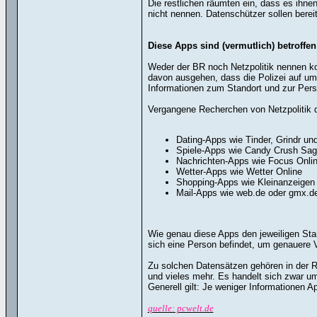
Die restlichen räumten ein, dass es ihnen
nicht nennen. Datenschützer sollen berei
Diese Apps sind (vermutlich) betroffen
Weder der BR noch Netzpolitik nennen ko
davon ausgehen, dass die Polizei auf umf
Informationen zum Standort und zur Pers
Vergangene Recherchen von Netzpolitik d
Dating-Apps wie Tinder, Grindr und
Spiele-Apps wie Candy Crush Sa
Nachrichten-Apps wie Focus Onli
Wetter-Apps wie Wetter Online
Shopping-Apps wie Kleinanzeigen
Mail-Apps wie web.de oder gmx.d
Wie genau diese Apps den jeweiligen Sta
sich eine Person befindet, um genauere V
Zu solchen Datensätzen gehören in der R
und vieles mehr. Es handelt sich zwar um
Generell gilt: Je weniger Informationen
quelle: pcwelt.de