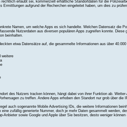
 rechtlich erlaubt sei, kommerziell erhältliche Standortdaten für die Polizeia
ts Ermittlungen aufgrund der Recherchen eingeleitet haben, um dies zu prüfen
nkrete Namen, um welche Apps es sich handelte. Welchen Datensatz die Polize
assende Nutzerdaten aus diversen populären Apps zugreifen konnte. Diese gel
on beinhalten.
eckten etwa Datensätze auf, die gesammelte Informationen aus über 40.000 
 weitere
ga
ne
e
ndort des Nutzers tracken können, hängt dabei von ihrer Funktion ab. Wette
orhersagen zu treffen. Andere Apps erhoben den Standort nur grob über die 
egel auch sogenannte Mobile Advertising IDs, die weitere Informationen bein
 eine zufällig generierte Nummer, doch je mehr Daten gesammelt werden, desto
 App-Anbieter sowie Google und Apple über Sie besitzen, desto weniger könne