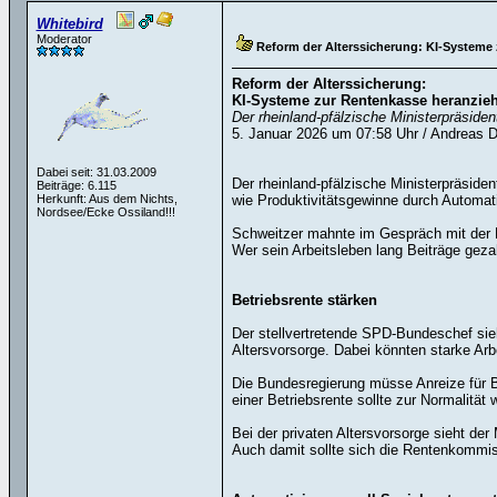
Whitebird
Moderator
Reform der Alterssicherung: KI-Systeme
Reform der Alterssicherung:
KI-Systeme zur Rentenkasse heranzie
Der rheinland-pfälzische Ministerpräside
5. Januar 2026 um 07:58 Uhr / Andreas D
Dabei seit: 31.03.2009
Der rheinland-pfälzische Ministerpräside
Beiträge: 6.115
Herkunft: Aus dem Nichts,
wie Produktivitätsgewinne durch Automatis
Nordsee/Ecke Ossiland!!!
Schweitzer mahnte im Gespräch mit der 
Wer sein Arbeitsleben lang Beiträge geza
Betriebsrente stärken
Der stellvertretende SPD-Bundeschef sie
Altersvorsorge. Dabei könnten starke Arb
Die Bundesregierung müsse Anreize für B
einer Betriebsrente sollte zur Normalität 
Bei der privaten Altersvorsorge sieht d
Auch damit sollte sich die Rentenkommis