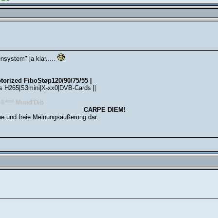
nsystem" ja klar.....
torized FiboStøp120/90/75/55 |
s H265|S3mini|X-xx0|DVB-Cards ||
 ®²º¹³ Muad'Dib
CARPE DIEM!
he und freie Meinungsäußerung dar.