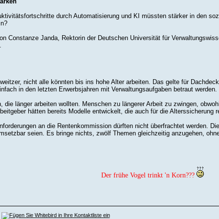
tärken
ktivitätsfortschritte durch Automatisierung und KI müssten stärker in den so
in?
 Constanze Janda, Rektorin der Deutschen Universität für Verwaltungswissens
.
tzer, nicht alle könnten bis ins hohe Alter arbeiten. Das gelte für Dachdeck
nfach in den letzten Erwerbsjahren mit Verwaltungsaufgaben betraut werden.
n, die länger arbeiten wollten. Menschen zu längerer Arbeit zu zwingen, obwohl
beitgeber hätten bereits Modelle entwickelt, die auch für die Alterssicherung 
Anforderungen an die Rentenkommission dürften nicht überfrachtet werden. Di
msetzbar seien. Es bringe nichts, zwölf Themen gleichzeitig anzugehen, ohne
Der frühe Vogel trinkt 'n Korn???