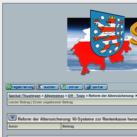
Satclub-Thueringen
»
Allgemeines
»
Off - Topic
»
Reform der Alterssicherung: 
Letzter Beitrag
|
Erster ungelesener Beitrag
Reform der Alterssicherung: KI-Systeme zur Rentenkasse her
Autor
Beitrag