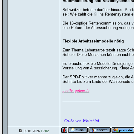
Automatisierung soll Sozialsysteme s
Schweitzer betonte darüber hinaus, Produ
sei: Wie zahlt die KI ins Rentensystem e
Die 13-köpfige Rentenkommission, das von
eine Reform der Alterssicherung vorlegen
Flexible Arbeitszeitmodelle nötig
Zum Thema Lebensarbeitszeit sagte Schwei
Schule. Diese Menschen könnten nicht ei
Es brauche flexible Modelle für diejenige
Vorstellung von Alterssicherung. Kluge Ar
Der SPD-Politiker mahnte zugleich, die 
Schritte bis zum Ende der Wahlperiode u
quelle: golem.de
__________________
Grüße von Whitebird
05.01.2026
12:02