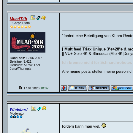
Muad'Dib
.:.Carpe.Diem.:.
"fordert eine Beteiligung von KI am Rente
__________________
| Multifeed Triax Unique 3°e>28°e & mo
|| VU+ Solo 4K & Blindscan|Mio 4K|Deny
Dabei seit: 12.06.2007
Beiträge: 9.421
Ich bremse nicht für Schnarchroboter.
Herkunft: 51°N/11.5°E
Jena/Thuringia
Alle meine posts stellen meine persönlic
17.01.2026
10:02
Whitebird
Moderator
fordern kann man viel.