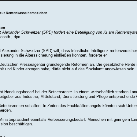
 zur Rentenkasse heranziehen
hen
nt Alexander Schweitzer (SPD) fordert eine Beteiligung von KI am Rentensyst
onath , dpa
nt Alexander Schweitzer (SPD) will, dass künstliche Intelligenz rentenversich
ierung in die Alterssicherung einfließen könnten, forderte er.
Deutschen Presseagentur grundlegende Reformen an. Die gesetzliche Rente
hlt und Kinder erzogen habe, dürfe nicht auf das Sozialamt angewiesen sein.
ht Handlungsbedarf bei der Betriebsrente. In einem wirtschaftlich starken L
eitgeber aus Industrie, Mittelstand, Dienstleistung und Pflege entsprechend
etriebsrenten schaffen. In Zeiten des Fachkräftemangels könnten sich Untern
werden.
er Ministerpräsident ebenfalls Verbesserungsbedarf. Menschen mit geringem E
sion beschäftigen.