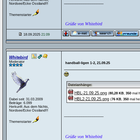
__________________
Nordsee/Ecke Ossiland!!!
Themenstarter
Grüße von Whitebird
18.09.2025
21:09
Whitebird
Moderator
handball-ligen 1-2, 21.09.25
Dateianhänge:
HBL-21.09.25.png
(
80,28 KB
,
350
mal h
HBL2-21.09.25.png
Dabei seit: 31.03.2009
(
76 KB
,
350
mal he
Beiträge: 6.099
Herkunft: Aus dem Nichts,
Nordsee/Ecke Ossiland!!!
__________________
Themenstarter
Grüße von Whitebird