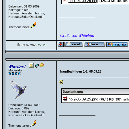
hbl1-04.09.25.png
(
125,23 KB
,
400
mal 
Dabei seit: 31.03.2009
Beiträge: 6.099
Herkunft: Aus dem Nichts,
__________________
Nordsee/Ecke Ossiland!!!
Themenstarter
Grüße von Whitebird
03.09.2025
22:11
Whitebird
Moderator
handball-ligen 1-2, 05.09.25
Dateianhang:
hbl2-05.09.25.png
(
75,43 KB
,
397
mal h
Dabei seit: 31.03.2009
Beiträge: 6.099
Herkunft: Aus dem Nichts,
__________________
Nordsee/Ecke Ossiland!!!
Themenstarter