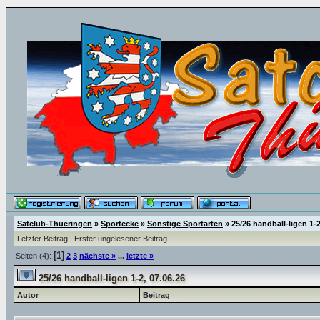
Satclub-Thueringen
»
Sportecke
»
Sonstige Sportarten
»
25/26 handball-ligen 1-2
Letzter Beitrag
|
Erster ungelesener Beitrag
[1]
Seiten (4):
2
3
nächste »
...
letzte »
25/26 handball-ligen 1-2, 07.06.26
Autor
Beitrag