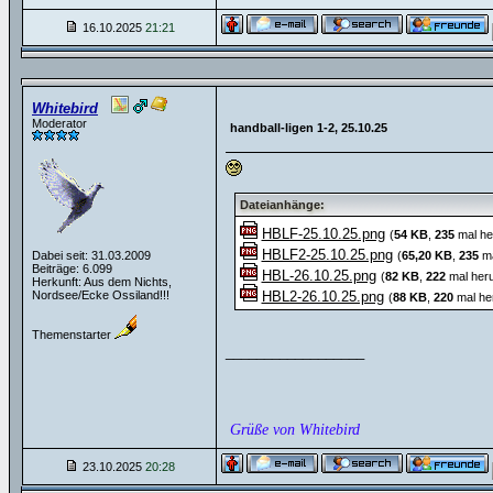
16.10.2025
21:21
Whitebird
Moderator
handball-ligen 1-2, 25.10.25
Dateianhänge:
HBLF-25.10.25.png
(
54 KB
,
235
mal he
HBLF2-25.10.25.png
Dabei seit: 31.03.2009
(
65,20 KB
,
235
ma
Beiträge: 6.099
HBL-26.10.25.png
(
82 KB
,
222
mal heru
Herkunft: Aus dem Nichts,
Nordsee/Ecke Ossiland!!!
HBL2-26.10.25.png
(
88 KB
,
220
mal he
Themenstarter
__________________
Grüße von Whitebird
23.10.2025
20:28