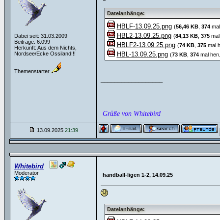
Dateianhänge:
HBLF-13.09.25.png
(
56,46 KB
,
374
mal
HBL2-13.09.25.png
Dabei seit: 31.03.2009
(
84,13 KB
,
375
mal 
Beiträge: 6.099
HBLF2-13.09.25.png
(
74 KB
,
375
mal h
Herkunft: Aus dem Nichts,
Nordsee/Ecke Ossiland!!!
HBL-13.09.25.png
(
73 KB
,
374
mal heru
Themenstarter
__________________
Grüße von Whitebird
13.09.2025
21:39
Whitebird
Moderator
handball-ligen 1-2, 14.09.25
Dateianhänge: