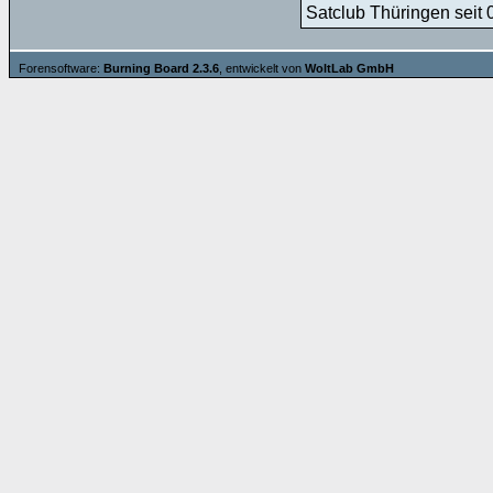
Satclub Thüringen seit 
Forensoftware:
Burning Board 2.3.6
, entwickelt von
WoltLab GmbH