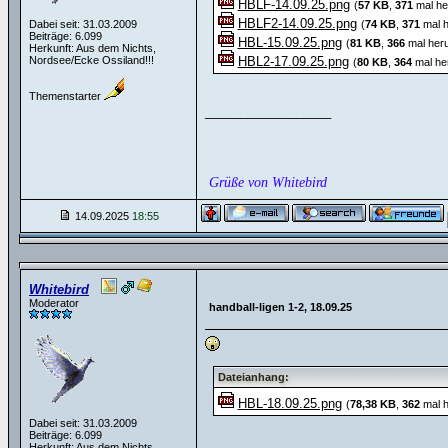
HBLF-14.09.25.png
(
57 KB
,
371
mal he
HBLF2-14.09.25.png
Dabei seit: 31.03.2009
(
74 KB
,
371
mal h
Beiträge: 6.099
HBL-15.09.25.png
(
81 KB
,
366
mal heru
Herkunft: Aus dem Nichts,
Nordsee/Ecke Ossiland!!!
HBL2-17.09.25.png
(
80 KB
,
364
mal he
Themenstarter
__________________
Grüße von Whitebird
14.09.2025
18:55
Whitebird
Moderator
handball-ligen 1-2, 18.09.25
Dateianhang:
HBL-18.09.25.png
(
78,38 KB
,
362
mal h
Dabei seit: 31.03.2009
Beiträge: 6.099
Herkunft: Aus dem Nichts,