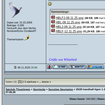
Dateianhänge:
HBLF2-09.11.25.png
(
68 KB
,
189
mal h
HBL-09.11.25.png
Dabei seit: 31.03.2009
(
69 KB
,
187
mal heru
Beiträge: 6.099
HBL2-09.11.25.png
(
87,44 KB
,
187
mal 
Herkunft: Aus dem Nichts,
Nordsee/Ecke Ossiland!!!
HBLF-12.11.25.png
(
51,29 KB
,
180
mal 
Themenstarter
__________________
Grüße von Whitebird
08.11.2025
20:06
[1]
Seiten (4):
2
3
nächste »
...
letzte »
Satclub-Thueringen
»
Sportecke
»
Sonstige Sportarten
»
25/26 handball-ligen 1-2
07.06.26
Views heute:
340.660 |
Views