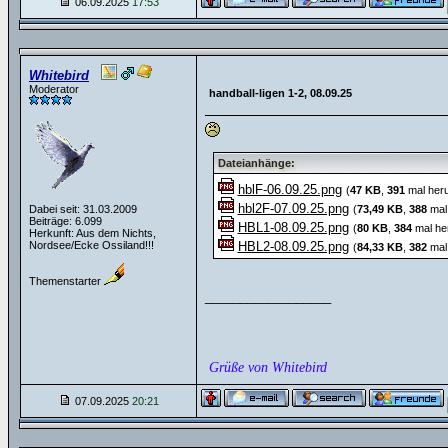
06.09.2025
17:53
Whitebird
Moderator
handball-ligen 1-2, 08.09.25
Dateianhänge:
hblF-06.09.25.png
(
47 KB
,
391
mal heru
hbl2F-07.09.25.png
Dabei seit: 31.03.2009
(
73,49 KB
,
388
mal 
Beiträge: 6.099
HBL1-08.09.25.png
(
80 KB
,
384
mal he
Herkunft: Aus dem Nichts,
Nordsee/Ecke Ossiland!!!
HBL2-08.09.25.png
(
84,33 KB
,
382
mal 
Themenstarter
__________________
Grüße von Whitebird
07.09.2025
20:21