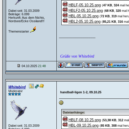
HBLF-05.10.25.png
(
47 KB
,
324
mal he
HBLF2-05.10.25.png
Dabei seit: 31.03.2009
(
68 KB
,
320
mal h
Beiträge: 6.099
HBL-05.10.25.png
(
72 KB
,
319
mal heru
Herkunft: Aus dem Nichts,
Nordsee/Ecke Ossiland!!!
HBL2-05.10.25.png
(
85,21 KB
,
316
mal 
Themenstarter
__________________
Grüße von Whitebird
04.10.2025
21:48
Whitebird
Moderator
handball-ligen 1-2, 09.10.25
Dateianhänge:
HBLF-08.10.25.png
(
53,38 KB
,
312
mal
HBL-09.10.25.png
Dabei seit: 31.03.2009
(
85 KB
,
308
mal heru