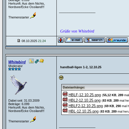
Beiträge: 6.099
Herkunft: Aus dem Nichts,
Nordsee/Ecke Ossiland!!!
__________________
Themenstarter
Grüße von Whitebird
08.10.2025
21:24
Whitebird
Moderator
handball-ligen 1-2, 12.10.25
Dateianhänge:
HBLF-12.10.25.png
(
55,12 KB
,
289
mal
HBL2-12.10.25.png
Dabei seit: 31.03.2009
(
83 KB
,
289
mal he
Beiträge: 6.099
HBLF2-12.10.25.png
(
69 KB
,
290
mal h
Herkunft: Aus dem Nichts,
Nordsee/Ecke Ossiland!!!
HBL-12.10.25.png
(
83 KB
,
289
mal heru
Themenstarter
__________________