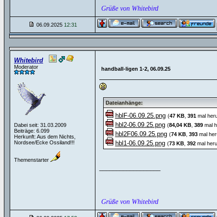
Grüße von Whitebird
06.09.2025
12:31
Whitebird
Moderator
handball-ligen 1-2, 06.09.25
Dateianhänge:
hblF-06.09.25.png
(
47 KB
,
391
mal heru
hbl2-06.09.25.png
Dabei seit: 31.03.2009
(
84,04 KB
,
389
mal h
Beiträge: 6.099
hbl2F06.09.25.png
(
74 KB
,
393
mal her
Herkunft: Aus dem Nichts,
Nordsee/Ecke Ossiland!!!
hbl1-06.09.25.png
(
73 KB
,
392
mal heru
Themenstarter
__________________
Grüße von Whitebird