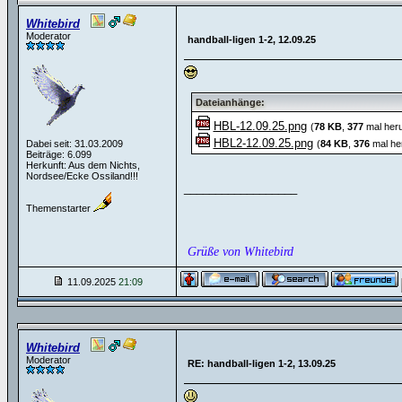
Whitebird
Moderator
handball-ligen 1-2, 12.09.25
Dateianhänge:
HBL-12.09.25.png
(
78 KB
,
377
mal heru
HBL2-12.09.25.png
Dabei seit: 31.03.2009
(
84 KB
,
376
mal he
Beiträge: 6.099
Herkunft: Aus dem Nichts,
Nordsee/Ecke Ossiland!!!
__________________
Themenstarter
Grüße von Whitebird
11.09.2025
21:09
Whitebird
Moderator
RE: handball-ligen 1-2, 13.09.25