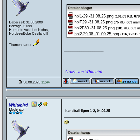
Dateianhänge:
hbl1-29.-31.08.25.png
(
101,03 KB
,
678
hblF29.-31.08.25.png
Dabei seit: 31.03.2009
(
75 KB
,
663
mal 
Beiträge: 6.099
hbl2F30.-31.08.25.png
(
101 KB
,
653
ma
Herkunft: Aus dem Nichts,
Nordsee/Ecke Ossiland!!!
hbl2-29.08.-01.09.25.png
(
116,35 KB
,
Themenstarter
__________________
Grüße von Whitebird
30.08.2025
11:44
Whitebird
Moderator
handball-ligen 1-2, 04.09.25
Dateianhang: