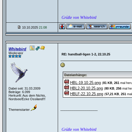
Grüße von Whitebird
10.10.2025
21:08
Whitebird
Moderator
RE: handball-ligen 1-2, 22.10.25
Dateianhänge:
HBL-19.10.25.png
(
81 KB
,
261
mal heru
HBL2-20.10.25.png
Dabei seit: 31.03.2009
(
80 KB
,
256
mal he
Beiträge: 6.099
HBLF-22.10.25.png
(
57,21 KB
,
251
mal
Herkunft: Aus dem Nichts,
Nordsee/Ecke Ossiland!!!
__________________
Themenstarter
Grüße von Whitebird