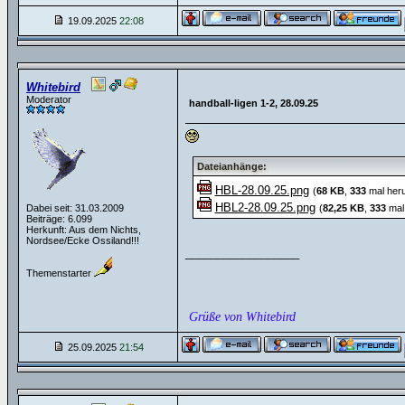
19.09.2025
22:08
Whitebird
Moderator
handball-ligen 1-2, 28.09.25
Dateianhänge:
HBL-28.09.25.png
(
68 KB
,
333
mal heru
HBL2-28.09.25.png
Dabei seit: 31.03.2009
(
82,25 KB
,
333
mal 
Beiträge: 6.099
Herkunft: Aus dem Nichts,
Nordsee/Ecke Ossiland!!!
__________________
Themenstarter
Grüße von Whitebird
25.09.2025
21:54