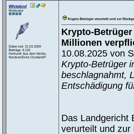
Whitebird
Moderator
Krypto-Betrüger verurteilt und zur Rückga
Krypto-Betrüger
Millionen verpfli
Dabei seit: 31.03.2009
Beiträge: 6.118
10.08.2025 von 
Herkunft: Aus dem Nichts,
Nordsee/Ecke Ossiland!!!
Krypto-Betrüger i
beschlagnahmt, L
Entschädigung für
Das Landgericht 
verurteilt und zu