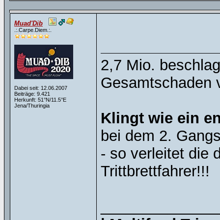
Muad'Dib
.:.Carpe.Diem.:.
2,7 Mio. beschla
Gesamtschaden vo
Dabei seit: 12.06.2007
Beiträge: 9.421
Herkunft: 51°N/11.5°E
Jena/Thuringia
Klingt wie ein e
bei dem 2. Gangs
- so verleitet di
Trittbrettfahrer!!!
______________