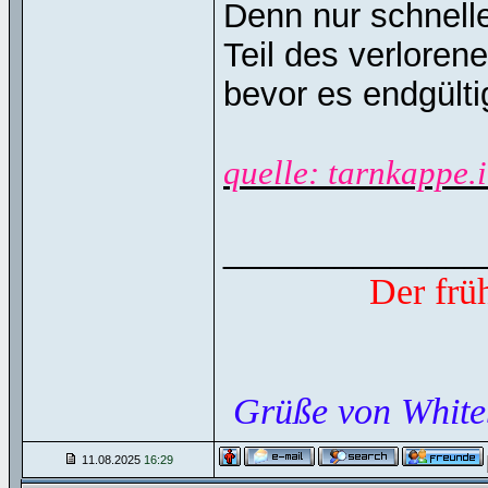
Denn nur schnell
Teil des verlore
bevor es endgülti
quelle: tarnkappe.
______________
Der frü
Grüße von White
11.08.2025
16:29