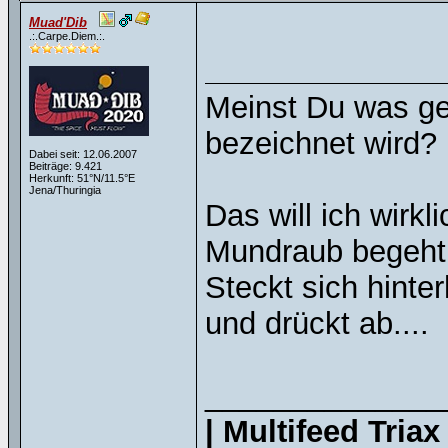
Muad'Dib
.:.Carpe.Diem.:.
Meinst Du was ge
bezeichnet wird?
Dabei seit: 12.06.2007
Beiträge: 9.421
Herkunft: 51°N/11.5°E
Jena/Thuringia
Das will ich wir
Mundraub begeht!
Steckt sich hinte
und drückt ab....
______________
| Multifeed Tria