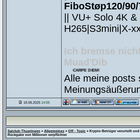
FiboStøp120/90/7
|| VU+ Solo 4K &
H265|S3mini|X-xx
Ich bremse nicht
Muad'Dib
CARPE DIEM!
Alle meine posts 
Meinungsäußerun
18.08.2025
14:05
Satclub-Thueringen
»
Allgemeines
»
Off - Topic
»
Krypto-Betrüger verurteilt und
Rückgabe von Millionen verpflichtet