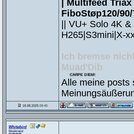
| Multifeed Tria
FiboStøp120/90/7
|| VU+ Solo 4K &
H265|S3mini|X-xx
Ich bremse nicht
Muad'Dib
CARPE DIEM!
Alle meine posts 
Meinungsäußerun
18.08.2025
09:40
Whitebird
Moderator