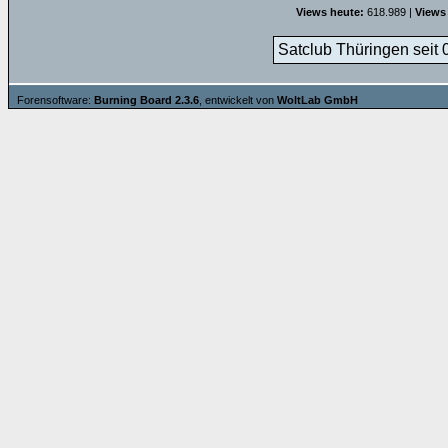
Views heute:
618.989 |
Views
Satclub Thüringen seit 
Forensoftware:
Burning Board 2.3.6
, entwickelt von
WoltLab GmbH