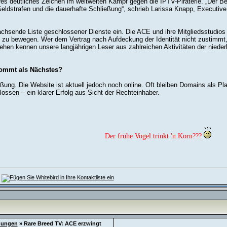
eres deutliches Zeichen im weltweiten Kampf gegen die IPTV-Piraterie. „Der B
ldstrafen und die dauerhafte Schließung“, schrieb Larissa Knapp, Executive 
chsende Liste geschlossener Dienste ein. Die ACE und ihre Mitgliedsstudios ver
n zu bewegen. Wer dem Vertrag nach Aufdeckung der Identität nicht zustimm
ehen kennen unsere langjährigen Leser aus zahlreichen Aktivitäten der niede
kommt als Nächstes?
ung. Die Website ist aktuell jedoch noch online. Oft bleiben Domains als Plat
ssen – ein klarer Erfolg aus Sicht der Rechteinhaber.
Der frühe Vogel trinkt 'n Korn???
dungen
»
Rare Breed TV: ACE erzwingt