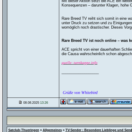
Mit dieser Aktion setzt die ACE ein weit
Konsequenzen – darunter Klagen, hohe Ge
Rare Breed TV reiht sich somit in eine wa
unter Druck zu setzen und zu Einigunge
womöglich noch drastischer. Dieses Vorg
Rare Breed TV ist noch online – was 
ACE spricht von einer dauerhaften Schließ
die Causa wahrscheinlich schon abgeschlo
quelle: tarnkappe.info
__________________
Grüße von Whitebird
08.08.2025
13:26
Satclub-Thueringen
»
Allgemeines
»
TV-Sender : Besondere Lieblinge und Sen