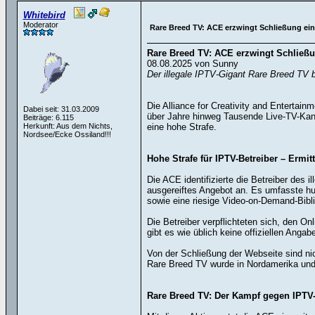
Whitebird
Moderator
Rare Breed TV: ACE erzwingt Schließung ei
Rare Breed TV: ACE erzwingt Schließu
08.08.2025 von Sunny
Der illegale IPTV-Gigant Rare Breed TV b
Die Alliance for Creativity and Entertainm
Dabei seit: 31.03.2009
über Jahre hinweg Tausende Live-TV-Kanä
Beiträge: 6.115
Herkunft: Aus dem Nichts,
eine hohe Strafe.
Nordsee/Ecke Ossiland!!!
Hohe Strafe für IPTV-Betreiber – Ermi
Die ACE identifizierte die Betreiber des
ausgereiftes Angebot an. Es umfasste hu
sowie eine riesige Video-on-Demand-Bibl
Die Betreiber verpflichteten sich, den 
gibt es wie üblich keine offiziellen Angab
Von der Schließung der Webseite sind nich
Rare Breed TV wurde in Nordamerika und 
Rare Breed TV: Der Kampf gegen IPTV-P