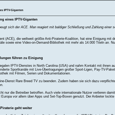
nes IPTV-Giganten
ng eines IPTV-Giganten
eugt sich der ACE. Man reagiert mit baldiger Schließung und Zahlung einer s
ent (ACE), die weltweit größte Anti-Piraterie-Koalition, hat eine Einigung mit 
le sowie eine Video-on-Demand-Bibliothek mit mehr als 14.000 Titeln an. Nun
ttlungen führen zu Einigung
 illegalen IPTV-Dienstes in North Carolina (USA) und nahm Kontakt mit ihnen
nderte Sportkanäle mit Live-Übertragungen großer Sport-Ligen, Pay-TV-Paket
iothek mit Filmen, Serien und Dokumentationen.
Online-Dienst Rare Breed TV zu beenden. Zudem haben sie sich dazu verpfli
en.
t nur die Betreiber betroffen. Auch viele internationale Nutzer verlieren damit
Europa vor allem über Apps und Set-Top-Boxen genutzt. Der Anbieter lockte 
iraterie geht weiter