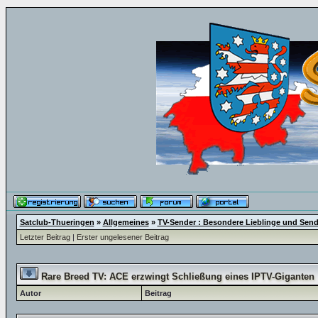
Satclub-Thueringen
»
Allgemeines
»
TV-Sender : Besondere Lieblinge und Sen
Letzter Beitrag
|
Erster ungelesener Beitrag
Rare Breed TV: ACE erzwingt Schließung eines IPTV-Giganten
Autor
Beitrag