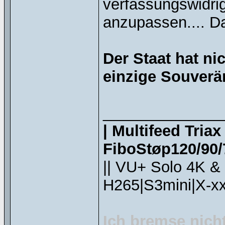
verfassungswidri
anzupassen.... Da
Der Staat hat ni
einzige Souverän
______________
| Multifeed Tria
FiboStøp120/90/7
|| VU+ Solo 4K &
H265|S3mini|X-xx
Ich bremse nicht