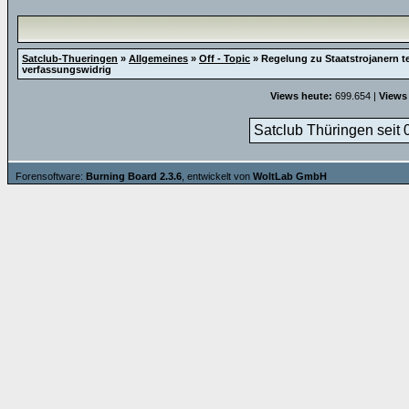
Satclub-Thueringen
»
Allgemeines
»
Off - Topic
»
Regelung zu Staatstrojanern t
verfassungswidrig
Views heute:
699.654 |
Views
Satclub Thüringen seit 
Forensoftware:
Burning Board 2.3.6
, entwickelt von
WoltLab GmbH