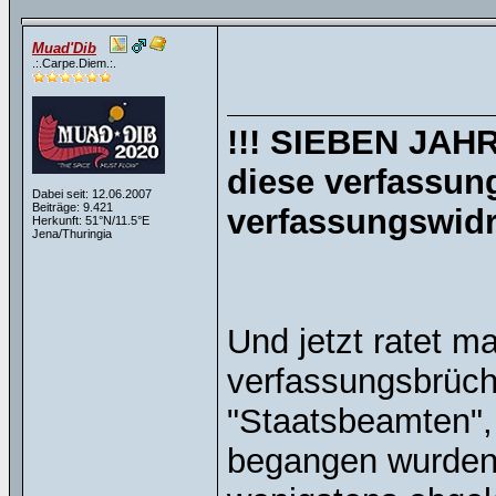
Muad'Dib
.:.Carpe.Diem.:.
!!! SIEBEN JAHRE
diese verfassun
Dabei seit: 12.06.2007
Beiträge: 9.421
verfassungswidr
Herkunft: 51°N/11.5°E
Jena/Thuringia
Und jetzt ratet ma
verfassungsbrüch
"Staatsbeamten",
begangen wurden 