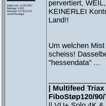
pervertiert, WEIL
Dabei seit: 12.06.2007
Beiträge: 9.421
KEINERLEI Kontro
Herkunft: 51°N/11.5°E
Jena/Thuringia
Land!!
Um welchen Mist 
scheiss! Dasselb
"hessendata" ...
______________
| Multifeed Tria
FiboStøp120/90/7
|| VU+ Solo 4K &