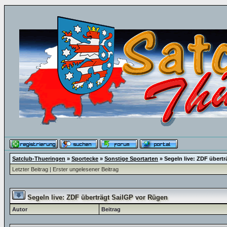
Satclub-Thueringen
»
Sportecke
»
Sonstige Sportarten
»
Segeln live: ZDF übert
Letzter Beitrag
|
Erster ungelesener Beitrag
Segeln live: ZDF überträgt SailGP vor Rügen
Autor
Beitrag