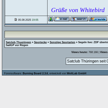
Grüße von Whitebird
05.08.2025
19:05
Satclub-Thueringen
»
Sportecke
»
Sonstige Sportarten
»
Segeln live: ZDF übertr
SailGP vor Rügen
Views heute:
768.166 |
Views
Satclub Thüringen seit 
Forensoftware:
Burning Board 2.3.6
, entwickelt von
WoltLab GmbH