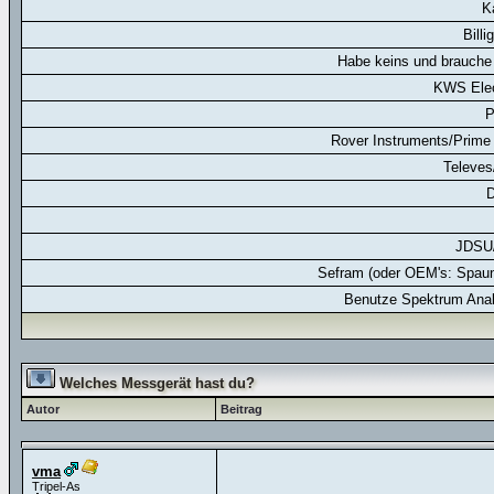
K
Billi
Habe keins und brauche 
KWS Elec
P
Rover Instruments/Prime 
Televes
D
JDSU
Sefram (oder OEM's: Spaun
Benutze Spektrum Anal
Welches Messgerät hast du?
Autor
Beitrag
vma
Tripel-As