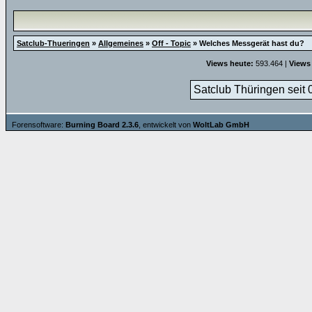
Satclub-Thueringen
»
Allgemeines
»
Off - Topic
»
Welches Messgerät hast du?
Views heute:
593.464 |
Views
Satclub Thüringen seit 
Forensoftware:
Burning Board 2.3.6
, entwickelt von
WoltLab GmbH