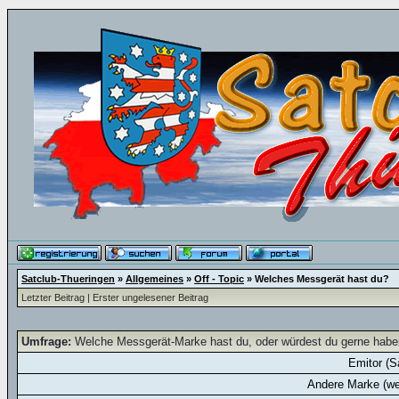
Satclub-Thueringen
»
Allgemeines
»
Off - Topic
»
Welches Messgerät hast du?
Letzter Beitrag
|
Erster ungelesener Beitrag
Umfrage:
Welche Messgerät-Marke hast du, oder würdest du gerne hab
Emitor (S
Andere Marke (we