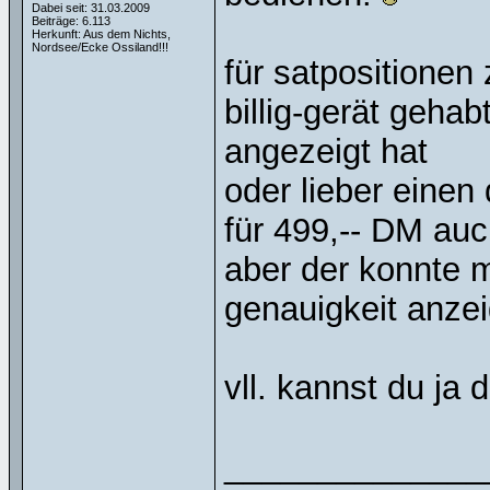
Dabei seit: 31.03.2009
Beiträge: 6.113
Herkunft: Aus dem Nichts,
Nordsee/Ecke Ossiland!!!
für satpositionen 
billig-gerät geha
angezeigt hat
oder lieber einen
für 499,-- DM auch
aber der konnte m
genauigkeit anze
vll. kannst du ja
______________