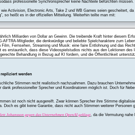
 sodass professionelle Synchronsprecher keine Nachteile befürchten müssen.
ie Activision, Electronic Arts, Take 2 und WB Games seien gescheitert, da si
so heißt es in der offiziellen Mitteilung. Weiterhin teilte man mit:
 jährlich Milliarden von Dollar an Gewinn. Die treibende Kraft hinter diesem Er
G-AFTRA-Mitglieder, die denkwürdige und beliebte Spielcharaktere zum Leben
n Film, Fernsehen, Streaming und Musik: eine faire Entlohnung und das Recht 
t es erstaunlich, dass diese Videospielstudios nichts aus den Lektionen des 
erechte Behandlung in Bezug auf KI fordern, und die Öffentlichkeit unterstüt
epliziert werden
nschliche Stimmen recht realistisch nachzuahmen. Dazu brauchen Unternehmen
ur dank professioneller Sprecher und Koordinatoren möglich ist. Doch für Neb
immen ist noch nicht ausgereift. Zwar können Sprecher ihre Stimme digitalis
. Doch es gibt keine Garantie, dass nicht auch Stimmen weiterer Personen g
rlett Johansson gegen das Unternehmen OpenAI geklagt
, da die Vermutung nahe