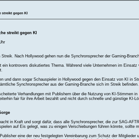
streikt gegen KI
he streikt gegen KI
Uhr
en Streik. Nach Hollywood gehen nun die Synchronsprecher der Gaming-Branch
ist ein kontrovers diskutiertes Thema. Während viele Unternehmen im Einsatz 
t.
n und dann sogar Schauspieler in Hollywood gegen den Einsatz von KI in Str
sämtliche Synchronsprecher aus der Gaming-Branche sich im Streik befinden.
cheiterte Verhandlungen mit Publishern über die Nutzung von KI-Stimmen in 
terhin fair für ihre Arbeit bezahlt und nicht durch schnelle und günstige KI-
Sorge
rnacht in Kraft und sorgt dafür, dass alle Synchronsprecher, die zur SAG-AFTR
spielen auf Eis gelegt, was zu einigen Verschiebungen führen könnte, sollte m
blisher eine der neu festgelegten Vereinbarung zum Schutz der Mitglieder unt