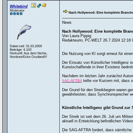
Whitebird
Moderator
Nach Hollywood: Eine komplette Branche 
News
Nach Hollywood: Eine komplette Branc
Von Laura Pippig
Redakteurin, PC-WELT 26.7.2024 12:18 
Dabei seit: 31.03.2009
Beiträge: 6.103
Herkunft: Aus dem Nichts,
Die Nutzung von KI sorgt erneut für ein
Nordsee/Ecke Ossiland!!!
Der Einsatz von Künstlicher Intelligenz 
Kunstschaffende in ihrer Existenz bedroh
Nachdem im letzten Jahr zunächst Autore
SAG-AFTRA
teilte vor Kurzem mit, dass 
Der Grund für den Streikbeginn waren ges
gewährleisten, dass Synchronsprecher wei
Künstliche Intelligenz gibt Grund zur 
Der Streik ist seit dem 26. Juli um Mitte
aktuell in Entwicklung befindlichen Video
Die SAG-AFTRA fordert, dass sämtliche Pu