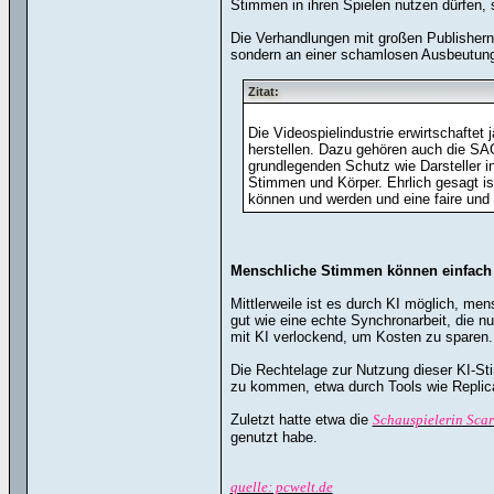
Stimmen in ihren Spielen nutzen dürfen,
Die Verhandlungen mit großen Publishern w
sondern an einer schamlosen Ausbeutung”, 
Zitat:
Die Videospielindustrie erwirtschaftet
herstellen. Dazu gehören auch die SA
grundlegenden Schutz wie Darsteller i
Stimmen und Körper. Ehrlich gesagt is
können und werden und eine faire und g
Menschliche Stimmen können einfach r
Mittlerweile ist es durch KI möglich, me
gut wie eine echte Synchronarbeit, die n
mit KI verlockend, um Kosten zu sparen.
Die Rechtelage zur Nutzung dieser KI-St
zu kommen, etwa durch Tools wie Replica
Zuletzt hatte etwa die
Schauspielerin Sca
genutzt habe.
quelle: pcwelt.de