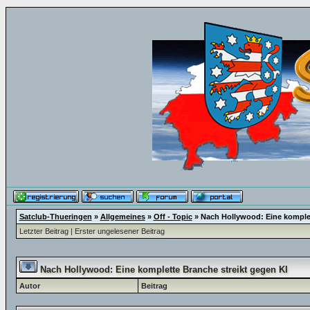
Satclub-Thueringen
»
Allgemeines
»
Off - Topic
»
Nach Hollywood: Eine komplet
Letzter Beitrag
|
Erster ungelesener Beitrag
Nach Hollywood: Eine komplette Branche streikt gegen KI
Autor
Beitrag