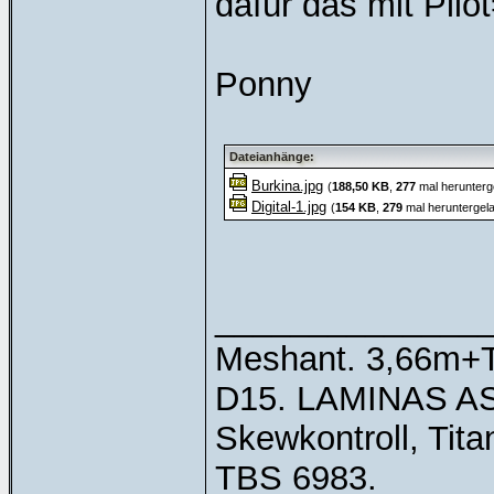
dafür das mit Pil
Ponny
Dateianhänge:
Burkina.jpg
(
188,50 KB
,
277
mal herunterg
Digital-1.jpg
(
154 KB
,
279
mal heruntergel
______________
Meshant. 3,66m+T
D15. LAMINAS AS 
Skewkontroll, Tit
TBS 6983.