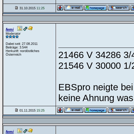
31.10.2015
11:25
femi
Moderator
Dabei seit: 27.08.2011
Beiträge: 3.544
Herkunft: nordöstliches
21466 V 34286 3/4
Österreich
21546 V 30000 1/2
EBSpro neigte bei
keine Ahnung was 
01.11.2015
15:25
femi