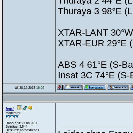
Thuraya 2 44°E (
Thuraya 3 98°E (
XTAR-LANT 30°W 
XTAR-EUR 29°E (
ABS 4 61°E (S-Ba
Insat 3C 74°E (S-
30.12.2015
18:02
femi
Moderator
Dabei seit: 27.08.2011
Beiträge: 3.544
Herkunft: nordöstliches