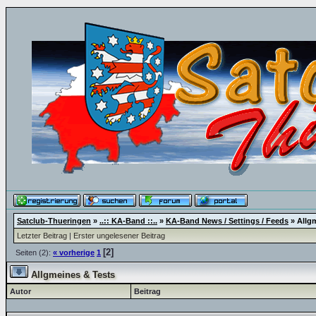
Satclub-Thueringen
»
..:: KA-Band ::..
»
KA-Band News / Settings / Feeds
»
Allg
Letzter Beitrag
|
Erster ungelesener Beitrag
[2]
Seiten (2):
« vorherige
1
Allgmeines & Tests
Autor
Beitrag