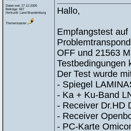
Dabei seit: 27.12.2005
Hallo,
Beiträge: 667
Herkunft: Land Brandenburg
Themenstarter
Empfangstest auf
Problemtransponde
OFF und 21563 MH
Testbedingungen 
Der Test wurde mi
- Spiegel LAMIN
- Ka + Ku-Band LN
- Receiver Dr.HD
- Receiver Openb
- PC-Karte Omic