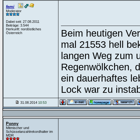
femi
Moderator
Dabei seit: 27.08.2011
Beiträge: 3.544
Herkunft: nordöstliches
Beim heutigen Ver
Österreich
mal 21553 hell be
langen Weg zum un
Regenwölkchen, d
ein dauerhaftes l
Lock war zu instabil
31.08.2014
10:53
Ponny
Mitmischer und
Schüsselanzahlrekordhalter im
MDR