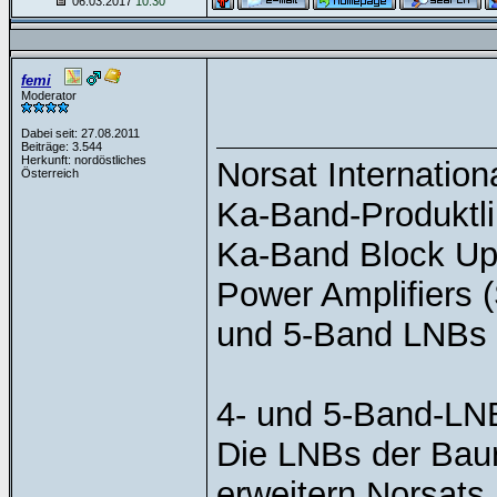
06.03.2017
10:30
femi
Moderator
Dabei seit: 27.08.2011
Beiträge: 3.544
Herkunft: nordöstliches
Norsat Internation
Österreich
Ka-Band-Produktli
Ka-Band Block Upc
Power Amplifiers 
und 5-Band LNBs 
4- und 5-Band-LN
Die LNBs der Baur
erweitern Norsats 