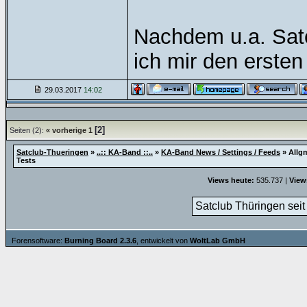
Nachdem u.a. Sat
ich mir den ersten
29.03.2017
14:02
[2]
Seiten (2):
« vorherige
1
Satclub-Thueringen
»
..:: KA-Band ::..
»
KA-Band News / Settings / Feeds
»
Allg
Tests
Views heute:
535.737 |
View
Satclub Thüringen seit
Forensoftware:
Burning Board 2.3.6
, entwickelt von
WoltLab GmbH