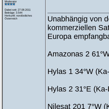
Moderator
Dabei seit: 27.08.2011
Beiträge: 3.544
Herkunft: nordöstliches
Unabhängig von de
Österreich
kommerziellen Sat
Europa empfangba
Amazonas 2 61°W 
Hylas 1 34°W (Ka-
Hylas 2 31°E (Ka-
Nilesat 201 7°W (