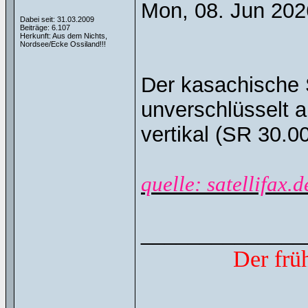
Mon, 08. Jun 202
Dabei seit: 31.03.2009
Beiträge: 6.107
Herkunft: Aus dem Nichts,
Nordsee/Ecke Ossiland!!!
Der kasachische
unverschlüsselt 
vertikal (SR 30.0
quelle: satellifax.d
______________
Der frü