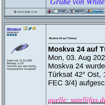
Grüße von White
24.07.2026
10:55
Whitebird
Moderator
Moskva 24 auf Türksat
Moskva 24 auf T
Mon, 03. Aug 20
Dabei seit: 31.03.2009
Beiträge: 6.107
Moskva 24 wurde 
Herkunft: Aus dem Nichts,
Nordsee/Ecke Ossiland!!!
Türksat 42° Ost, 
FEC 3/4) aufgesch
quelle: satellifax.d