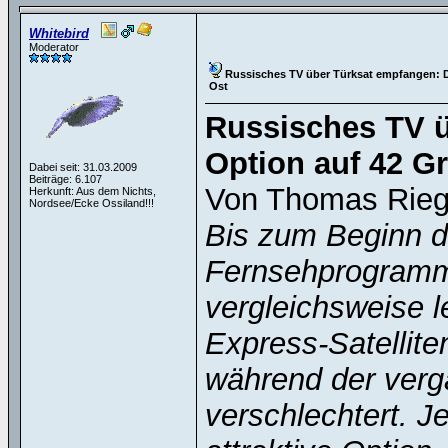
Whitebird
Moderator
Russisches TV über Türksat empfangen: D
Ost
Russisches TV ü
Option auf 42 G
Dabei seit: 31.03.2009
Beiträge: 6.107
Von Thomas Riegl
Herkunft: Aus dem Nichts,
Nordsee/Ecke Ossiland!!!
Bis zum Beginn d
Fernsehprogramme
vergleichsweise l
Express-Satellite
während der ver
verschlechtert. Je