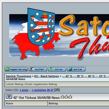
Satclub-Thueringen
»
KU - Band Settings
»
--- 42° O --- 39° O --- 36° O --- 33° O --
3A/4A/5B News
Letzter Beitrag
|
Erster ungelesener Beitrag
[28]
Seiten (28):
« erste
...
« vorherige
26
27
42° Ost Türksat 3A/4A/5B News
Autor
Beitrag