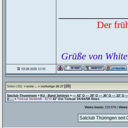
______________
Der frü
Grüße von White
03.08.2026
10:45
[28]
Seiten (28):
« erste
...
« vorherige
26
27
Satclub-Thueringen
»
KU - Band Settings
»
--- 42° O --- 39° O --- 36° O --- 33° O --
O ---
»
Türksat 3A/4A/5B - 42°O
42° Ost Türksat 3A/4A/5B News
Views heute:
229.878 |
Views
Satclub Thüringen seit 