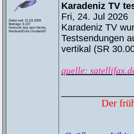
Karadeniz TV tes
Fri, 24. Jul 2026
Dabei seit: 31.03.2009
Beiträge: 6.107
Karadeniz TV wur
Herkunft: Aus dem Nichts,
Nordsee/Ecke Ossiland!!!
Testsendungen au
vertikal (SR 30.0
quelle: satellifax.d
______________
Der frü