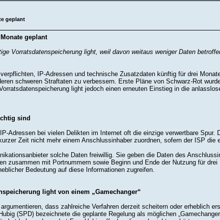
te geplant
i Monate geplant
ige Vorratsdatenspeicherung light, weil davon weitaus weniger Daten betroffen
 verpflichten, IP-Adressen und technische Zusatzdaten künftig für drei Monate z
eren schweren Straftaten zu verbessern. Erste Pläne von Schwarz-Rot wurde
Vorratsdatenspeicherung light jedoch einen erneuten Einstieg in die anlasslo
chtig sind
-Adressen bei vielen Delikten im Internet oft die einzige verwertbare Spur.
urzer Zeit nicht mehr einem Anschlussinhaber zuordnen, sofern der ISP die en
ikationsanbieter solche Daten freiwillig. Sie geben die Daten des Anschlussin
ssen zusammen mit Portnummern sowie Beginn und Ende der Nutzung für drei 
heblicher Bedeutung auf diese Informationen zugreifen.
tenspeicherung light von einem „Gamechanger“
 argumentieren, dass zahlreiche Verfahren derzeit scheitern oder erheblich e
Hubig (SPD) bezeichnete die geplante Regelung als möglichen „Gamechanger“ f