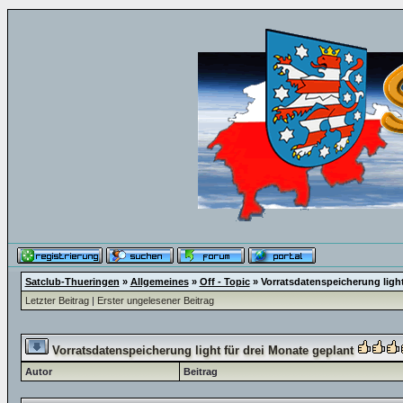
Satclub-Thueringen
»
Allgemeines
»
Off - Topic
»
Vorratsdatenspeicherung light
Letzter Beitrag
|
Erster ungelesener Beitrag
Vorratsdatenspeicherung light für drei Monate geplant
Autor
Beitrag