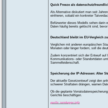
Quick Freeze als datenschutzfreundlic
Als Alternative diskutiert man seit Jahre
einfrieren, sobald ein konkreter Tatverdac
Befürworter dieses Modells sehen darin 
Daten häufig bereits gelöscht sind, bevo
Deutschland bleibt im EU-Vergleich z
Verglichen mit anderen europäischen Staa
Monaten oder länger fordern, soll die deu
Zudem konzentriert sich der Entwurf auf
Kommunikations- oder Standortdaten umfa
Sammelleidenschaft.
Speicherung der IP-Adressen: Alter St
Der aktuelle Gesetzentwurf zeigt den an
schwerer Straftaten drängen, warnen Date
Ob die geplante Vorratsdatenspeicherung 
Gerichte beschäftigen.
quelle: tarnkappe.info