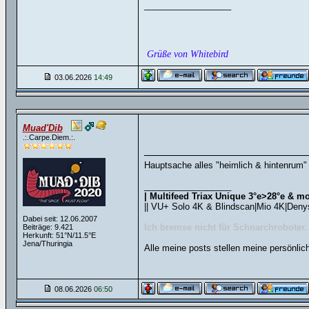
__________________
Grüße von Whitebird
03.06.2026
14:49
Muad'Dib
.:.Carpe.Diem.:.
Hauptsache alles "heimlich & hintenrum" 
__________________
| Multifeed Triax Unique 3°e>28°e & mo
|| VU+ Solo 4K & Blindscan|Mio 4K|Deny
Dabei seit: 12.06.2007
Ich bremse nicht für Schnarchroboter.
Beiträge: 9.421
Herkunft: 51°N/11.5°E
Jena/Thuringia
Alle meine posts stellen meine persönlic
08.06.2026
06:50