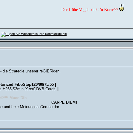
Der frühe Vogel trinkt 'n Korn???
- die Strategie unserer reGIERigen.
torized FiboStøp120/90/75/55 |
s H265|S3mini|X-xx0|DVB-Cards ||
 ®²º¹³ Muad'Dib
CARPE DIEM!
he und freie Meinungsäußerung dar.