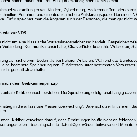
ändert haben, davon hat Frau Hubig offenkundig noch nichts gehört.
sbrauchsdarstellungen von Kindern, Cyberbetrug, Hackerangriffen oder extrem
schnellere Verfahren und eine deutlich höhere Aufklärungsquote. Bei einem V
eere. Dafür speichert man die Angaben auch der Personen, die man gar nicht v
hiede zur VDS
h nicht um eine klassische Vorratsdatenspeicherung handelt. Gespeichert wü
Verbindung. Kommunikationsinhalte, Chatverläufe, besuchte Webseiten, Stand
ierung auf sichererem Boden als bei früheren Anläufen. Während das Bundesve
 eine begrenzte Speicherung von IP-Adressen unter bestimmten Voraussetzun
icht gerichtlich aufhalten.
 nach dem Gießkannenprinzip
 zentrale Kritik dennoch bestehen: Die Speicherung erfolgt unabhängig davon, 
stieg in die anlasslose Massenüberwachung“. Datenschützer kritisieren, dass
ten.
zen. Kritiker verweisen darauf, dass Ermittlungen häufig nicht an fehlenden
ertungsstellen. Beschlagnahmte Datenträger würden teilweise erst Monate ode