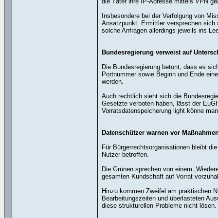
die Täter ihre IP-Adresse mittels VPN ge
Insbesondere bei der Verfolgung von Mis
Ansatzpunkt. Ermittler versprechen sich 
solche Anfragen allerdings jeweils ins L
Bundesregierung verweist auf Untersc
Die Bundesregierung betont, dass es sic
Portnummer sowie Beginn und Ende einer 
werden.
Auch rechtlich sieht sich die Bundesreg
Gesetzte verboten haben, lässt der EuGH
Vorratsdatenspeicherung light könne man n
Datenschützer warnen vor Maßnahmen
Für Bürgerrechtsorganisationen bleibt die
Nutzer betroffen.
Die Grünen sprechen von einem „Wiederein
gesamten Kundschaft auf Vorrat vorzuhal
Hinzu kommen Zweifel am praktischen Nut
Bearbeitungszeiten und überlasteten Ausw
diese strukturellen Probleme nicht lösen.