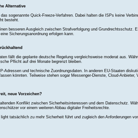
he Alternative
n das sogenannte Quick-Freeze-Verfahren. Dabei halten die ISPs keine Verbindu
ht besteht.
einen besseren Ausgleich zwischen Strafverfolgung und Grundrechtsschutz. Er
r eine Sicherungsanordnung erfolgen kann.
urückhaltend
ten fällt die geplante deutsche Regelung vergleichsweise moderat aus. Währe
tsche Pflicht auf drei Monate begrenzt bleiben.
 IP-Adressen und technische Zuordnungsdaten. In anderen EU-Staaten diskutie
ssen könnten. Teilweise stehen sogar Messenger-Dienste, Cloud-Anbieter, V
reit, neue Vorzeichen?
haltenden Konflikt zwischen Sicherheitsinteressen und dem Datenschutz. Wäh
nschützer vor einem weiteren Abbau digitaler Freiheitsrechte.
light tatsächlich zu mehr Sicherheit führt und zugleich den Anforderungen von