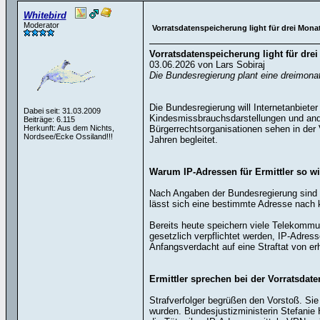
Whitebird
Moderator
Vorratsdatenspeicherung light für drei Mona
Vorratsdatenspeicherung light für dre
03.06.2026 von Lars Sobiraj
Die Bundesregierung plant eine dreimonat
Die Bundesregierung will Internetanbieter
Dabei seit: 31.03.2009
Kindesmissbrauchsdarstellungen und and
Beiträge: 6.115
Herkunft: Aus dem Nichts,
Bürgerrechtsorganisationen sehen in der 
Nordsee/Ecke Ossiland!!!
Jahren begleitet.
Warum IP-Adressen für Ermittler so wi
Nach Angaben der Bundesregierung sind IP
lässt sich eine bestimmte Adresse nach k
Bereits heute speichern viele Telekommun
gesetzlich verpflichtet werden, IP-Adre
Anfangsverdacht auf eine Straftat von er
Ermittler sprechen bei der Vorratsda
Strafverfolger begrüßen den Vorstoß. Sie
wurden. Bundesjustizministerin Stefanie 