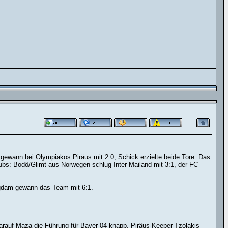
gewann bei Olympiakos Piräus mit 2:0, Schick erzielte beide Tore. Das
ubs: Bodö/Glimt aus Norwegen schlug Inter Mailand mit 3:1, der FC
Agdam gewann das Team mit 6:1.
darauf Maza die Führung für Bayer 04 knapp. Piräus-Keeper Tzolakis