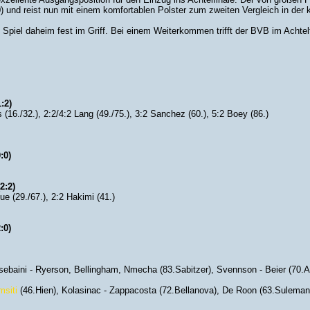
) und reist nun mit einem komfortablen Polster zum zweiten Vergleich in der
 Spiel daheim fest im Griff. Bei einem Weiterkommen trifft der BVB im Achte
:2)
(16./32.), 2:2/4:2 Lang (49./75.), 3:2 Sanchez (60.), 5:2 Boey (86.)
:0)
2:2)
ue (29./67.), 2:2 Hakimi (41.)
:0)
sebaini - Ryerson, Bellingham, Nmecha (83.Sabitzer), Svennson - Beier (70.
msiti
(46.Hien), Kolasinac - Zappacosta (72.Bellanova), De Roon (63.Sulemana