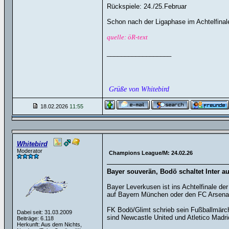
Rückspiele: 24./25.Februar
Schon nach der Ligaphase im Achtelfinal
quelle: öR-text
__________________
Grüße von Whitebird
18.02.2026
11:55
Whitebird
Moderator
Champions League/M: 24.02.26
Bayer souverän, Bodö schaltet Inter a
Bayer Leverkusen ist ins Achtelfinale de
auf Bayern München oder den FC Arsenal.
FK Bodö/Glimt schrieb sein Fußballmärche
Dabei seit: 31.03.2009
sind Newcastle United und Atletico Madri
Beiträge: 6.118
Herkunft: Aus dem Nichts,