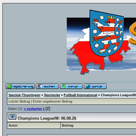
Satclub-Thueringen
»
Sportecke
»
Fußball International
»
Champions League/M:
Letzter Beitrag
|
Erster ungelesener Beitrag
[2]
Seiten (2):
« vorherige
1
Champions League/M: 06.08.26
Autor
Beitrag