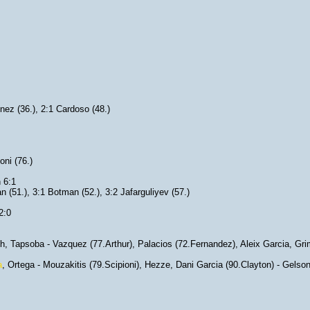
onez (36.), 2:1 Cardoso (48.)
oni (76.)
 6:1
ran (51.), 3:1 Botman (52.), 3:2 Jafarguliyev (57.)
2:0
, Tapsoba - Vazquez (77.Arthur), Palacios (72.Fernandez), Aleix Garcia, Gr
a
, Ortega - Mouzakitis (79.Scipioni), Hezze, Dani Garcia (90.Clayton) - Gelso