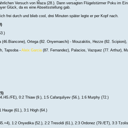
ährlichen Versuch von Maza (28.). Dann versagten Flügelstürmer Poku im Eins
Bayer Glück, da es eine Abseitsstellung gab.
h frei durch und blieb cool, drei Minuten später legte er per Kopf nach.
0)
3.)
a (46.Biancone), Ortega (82. Onyemaechi) - Mouzakitis, Hezze (82. Scipioni)
h, Tapsoba -
Aleix Garcia
(87. Fernandez), Palacios, Vazquez (77. Arthur), Ma
5)
./45./FE), 0:2 Thiaw (9.), 1:5 Cafarquliyev (56.), 1:6 Murphy (72.)
:1 Hauge (61.), 3:1 Högh (64.)
.+4), 1:2 Onyedika (52.), 2:2 Tresoldi (61.), 2:3 Ordonez (79./ET), 3:3 Tzolis