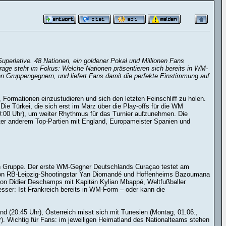
perlative. 48 Nationen, ein goldener Pokal und Millionen Fans
 Frage steht im Fokus: Welche Nationen präsentieren sich bereits in WM-
en Gruppengegnern, und liefert Fans damit die perfekte Einstimmung auf
Formationen einzustudieren und sich den letzten Feinschliff zu holen.
ie Türkei, die sich erst im März über die Play-offs für die WM
00:00 Uhr), um weiter Rhythmus für das Turnier aufzunehmen. Die
ter anderem Top-Partien mit England, Europameister Spanien und
en Gruppe. Der erste WM-Gegner Deutschlands Curaçao testet am
t von RB-Leipzig-Shootingstar Yan Diomandé und Hoffenheims Bazoumana
von Didier Deschamps mit Kapitän Kylian Mbappé, Weltfußballer
sser: Ist Frankreich bereits in WM-Form – oder kann die
d (20:45 Uhr), Österreich misst sich mit Tunesien (Montag, 01.06.,
). Wichtig für Fans: im jeweiligen Heimatland des Nationalteams stehen