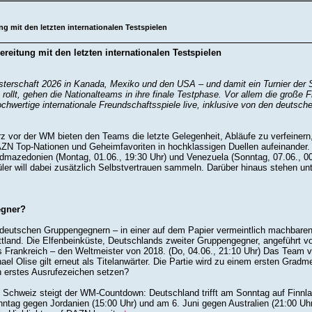
g mit den letzten internationalen Testspielen
reitung mit den letzten internationalen Testspielen
terschaft 2026 in Kanada, Mexiko und den USA – und damit ein Turnier der Su
 rollt, gehen die Nationalteams in ihre finale Testphase. Vor allem die große
hwertige internationale Freundschaftsspiele live, inklusive von den deutsch
 vor der WM bieten den Teams die letzte Gelegenheit, Abläufe zu verfeinern, 
DAZN Top-Nationen und Geheimfavoriten in hochklassigen Duellen aufeinander. D
Nordmazedonien (Montag, 01.06., 19:30 Uhr) und Venezuela (Sonntag, 07.06., 
er will dabei zusätzlich Selbstvertrauen sammeln. Darüber hinaus stehen un
egner?
n deutschen Gruppengegnern – in einer auf dem Papier vermeintlich machbar
ttland. Die Elfenbeinküste, Deutschlands zweiter Gruppengegner, angeführ
ls Frankreich – den Weltmeister von 2018. (Do, 04.06., 21:10 Uhr) Das Team 
Olise gilt erneut als Titelanwärter. Die Partie wird zu einem ersten Gradme
n erstes Ausrufezeichen setzen?
 Schweiz steigt der WM-Countdown: Deutschland trifft am Sonntag auf Finnlan
ntag gegen Jordanien (15:00 Uhr) und am 6. Juni gegen Australien (21:00 Uhr