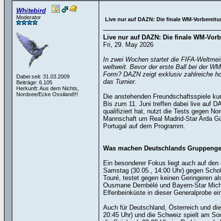
Whitebird
Moderator
Live nur auf DAZN: Die finale WM-Vorbereitun
Live nur auf DAZN: Die finale WM-Vorbe
Fri, 29. May 2026
In zwei Wochen startet die FIFA-Weltmeis
weltweit. Bevor der erste Ball bei der WM
Form? DAZN zeigt exklusiv zahlreiche hoc
Dabei seit: 31.03.2009
das Turnier.
Beiträge: 6.105
Herkunft: Aus dem Nichts,
Nordsee/Ecke Ossiland!!!
Die anstehenden Freundschaftsspiele kurz
Bis zum 11. Juni treffen dabei live auf 
qualifiziert hat, nutzt die Tests gegen 
Mannschaft um Real Madrid-Star Arda Gül
Portugal auf dem Programm.
Was machen Deutschlands Gruppeng
Ein besonderer Fokus liegt auch auf de
Samstag (30.05., 14:00 Uhr) gegen Scho
Touré, testet gegen keinen Geringeren a
Ousmane Dembélé und Bayern-Star Michael 
Elfenbeinküste in dieser Generalprobe ei
Auch für Deutschland, Österreich und die
20:45 Uhr) und die Schweiz spielt am Son