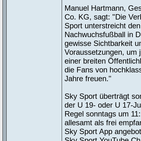
Manuel Hartmann, Ges
Co. KG, sagt: "Die Ve
Sport unterstreicht d
Nachwuchsfußball in De
gewisse Sichtbarkeit u
Voraussetzungen, um ju
einer breiten Öffentlic
die Fans von hochklas
Jahre freuen."
Sky Sport überträgt so
der U 19- oder U 17-Ju
Regel sonntags um 11:0
allesamt als frei empf
Sky Sport App angebot
Sky Sport YouTube Cha