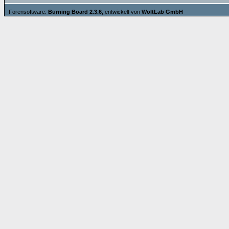
Forensoftware:
Burning Board 2.3.6
, entwickelt von
WoltLab GmbH