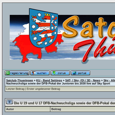
Satclub-Thueringen
»
KU - Band Settings
»
SAT- / Sky- (D) / 3D - News
»
Sky - All
Nachwuchsliga sowie der DFB-Pokal der Junioren bis 2030 live auf Sky Sport
Letzter Beitrag
|
Erster ungelesener Beitrag
Die U 19 und U 17 DFB-Nachwuchsliga sowie der DFB-Pokal der 
Autor
Beitrag