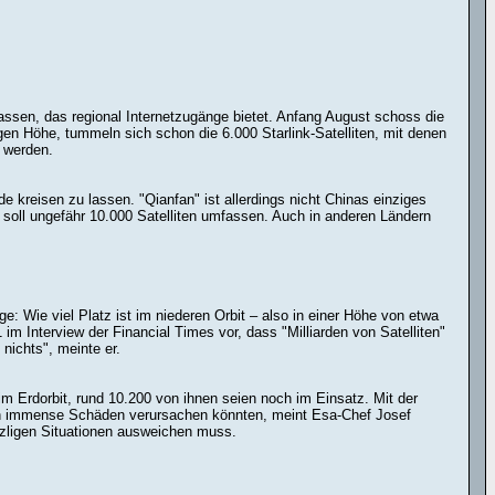
assen, das regional Internetzugänge bietet. Anfang August schoss die
drigen Höhe, tummeln sich schon die 6.000 Starlink-Satelliten, mit denen
 werden.
e kreisen zu lassen. "Qianfan" ist allerdings nicht Chinas einziges
3, soll ungefähr 10.000 Satelliten umfassen. Auch in anderen Ländern
e: Wie viel Platz ist im niederen Orbit – also in einer Höhe von etwa
m Interview der Financial Times vor, dass "Milliarden von Satelliten"
nichts", meinte er.
 im Erdorbit, rund 10.200 von ihnen seien noch im Einsatz. Mit der
nen immense Schäden verursachen könnten, meint Esa-Chef Josef
enzligen Situationen ausweichen muss.