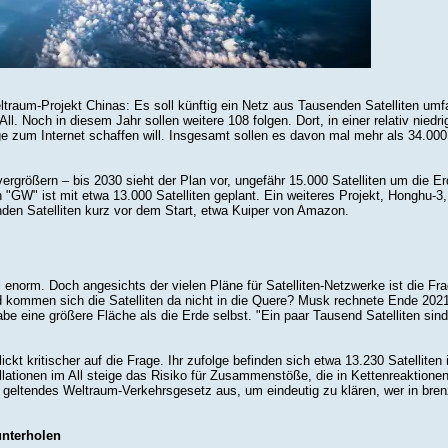
ltraum-Projekt Chinas: Es soll künftig ein Netz aus Tausenden Satelliten umf
 All. Noch in diesem Jahr sollen weitere 108 folgen. Dort, in einer relativ nie
zum Internet schaffen will. Insgesamt sollen es davon mal mehr als 34.000
rgrößern – bis 2030 sieht der Plan vor, ungefähr 15.000 Satelliten um die Erd
ion "GW" ist mit etwa 13.000 Satelliten geplant. Ein weiteres Projekt, Honghu-
nden Satelliten kurz vor dem Start, etwa Kuiper von Amazon.
 enorm. Doch angesichts der vielen Pläne für Satelliten-Netzwerke ist die Frag
 kommen sich die Satelliten da nicht in die Quere? Musk rechnete Ende 2021 i
be eine größere Fläche als die Erde selbst. "Ein paar Tausend Satelliten sind 
kt kritischer auf die Frage. Ihr zufolge befinden sich etwa 13.230 Satelliten
lationen im All steige das Risiko für Zusammenstöße, die in Kettenreaktio
al geltendes Weltraum-Verkehrsgesetz aus, um eindeutig zu klären, wer in br
unterholen