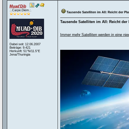
Muad'Dib
.:.Carpe.Diem.:.
Tausende Satelliten im All: Reicht der Pl
Tausende Satelliten im All: Reicht der
Immer mehr Satelliten werden in eine ni
Dabei seit: 12.06.2007
Beiträge: 9.421
Herkunft: 51°N/11.5°E
Jena/Thuringia