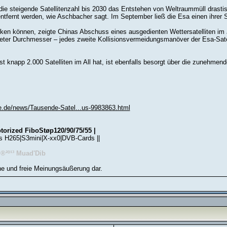
 die steigende Satellitenzahl bis 2030 das Entstehen von Weltraummüll drastisc
ntfernt werden, wie Aschbacher sagt. Im September ließ die Esa einen ihrer Sa
ken können, zeigte Chinas Abschuss eines ausgedienten Wettersatelliten im
ter Durchmesser – jedes zweite Kollisionsvermeidungsmanöver der Esa-Satell
 knapp 2.000 Satelliten im All hat, ist ebenfalls besorgt über die zunehmend
.
e.de/news/Tausende-Satel...us-9983863.html
torized FiboStøp120/90/75/55 |
s H265|S3mini|X-xx0|DVB-Cards ||
 ®²º¹³ Muad'Dib
he und freie Meinungsäußerung dar.