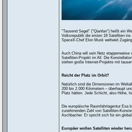
"Tausend Segel" ("Qianfan") heißt ein We
Volksrepublik die ersten 18 Satelliten ins
SpaceX-Chef Elon Musk weltweit Zugänge 
Auch China will sein Netz etappenweise ve
Satelliten-Projekt im All. Die Konstellat
stehen große Internet-Projekte mit tause
Reicht der Platz im Orbit?
Natürlich sind die Dimensionen im Weltall
200 bis 2.000 Kilometern – überhaupt und
Platz hätten. Jede Schicht, also Höhe, ha
Die europäische Raumfahrtagentur Esa blic
zunehmenden Zahl von Satelliten-Konstel
Aschbacher. Er spricht sich für ein glob
Europäer wollen Satelliten wieder her