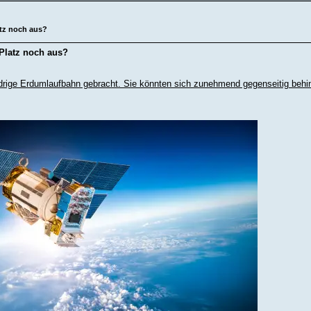
atz noch aus?
 Platz noch aus?
edrige Erdumlaufbahn gebracht. Sie könnten sich zunehmend gegenseitig behi