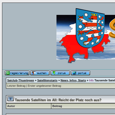
Satclub-Thueringen
»
Satellitenstarts
»
News, Infos, Starts
»
Info
Tausende Satell
Letzter Beitrag
|
Erster ungelesener Beitrag
Tausende Satelliten im All: Reicht der Platz noch aus?
Autor
Beitrag