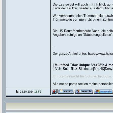
Die Esa selbst will auch mit Hinblick auf
Ende der Laufzeit wieder aus dem Orbit e
Wie verheerend sich Trümmerteile auswir
Trümmerteile von mehr als einem Zentime
Die US-Raumfahrtbehörde Nasa, die selbst
Angaben zufolge an "Säuberungsplänen"
...
Der ganze Artikel unter:
https://www.heis
__________________
| Multifeed Triax Unique 3°e>28°e & mo
|| VU+ Solo 4K & Blindscan|Mio 4K|Deny
Ich bremse nicht für Schnarchroboter.
Alle meine posts stellen meine persönlic
23.10.2024
16:52