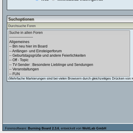
Suchoptionen
Durchsuche Foren
(Mehrfache Markierungen sind bei vielen Browsern durch gleichzeitiges Drücken von »C
Forensoftware:
Burning Board 2.3.6
, entwickelt von
WoltLab GmbH