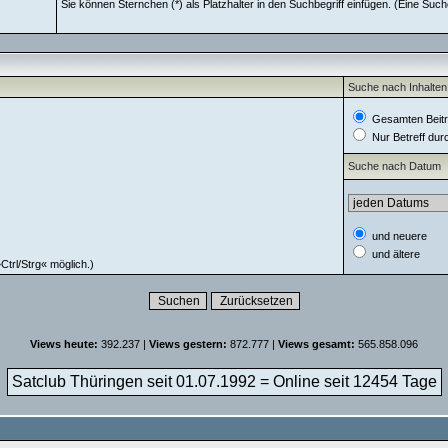
Sie können Sternchen (*) als Platzhalter in den Suchbegriff einfügen. (Eine Suche
Suche nach Inhalten
Gesamten Beitr
Nur Betreff du
Suche nach Datum
und neuere
und ältere
trl/Strg« möglich.)
Views heute:
392.237 |
Views gestern:
872.777 |
Views gesamt:
565.858.096
Satclub Thüringen seit 01.07.1992 = Online seit
12454 Tage