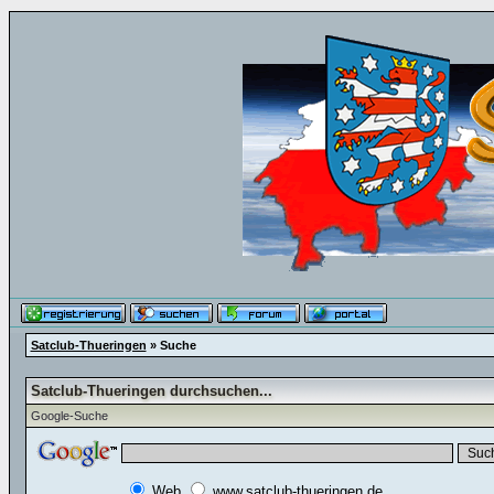
Satclub-Thueringen
» Suche
Satclub-Thueringen durchsuchen...
Google-Suche
Web
www.satclub-thueringen.de