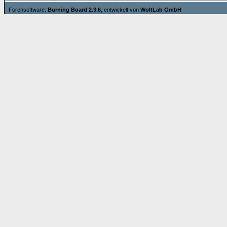
Forensoftware:
Burning Board 2.3.6
, entwickelt von
WoltLab GmbH