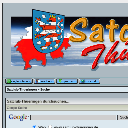
Satclub-Thueringen
» Suche
Satclub-Thueringen durchsuchen...
Google-Suche
Web
www.satclub-thueringen.de