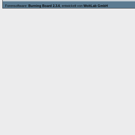
Forensoftware:
Burning Board 2.3.6
, entwickelt von
WoltLab GmbH