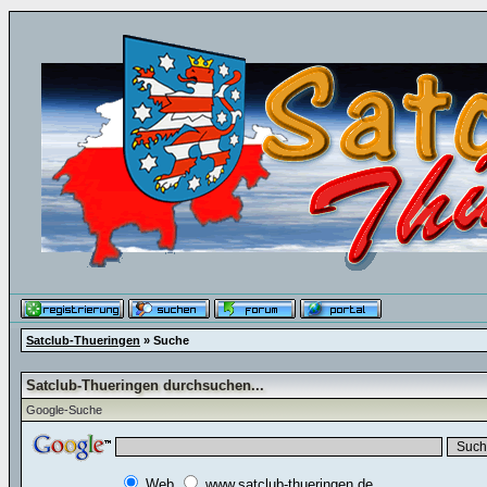
Satclub-Thueringen
» Suche
Satclub-Thueringen durchsuchen...
Google-Suche
Web
www.satclub-thueringen.de