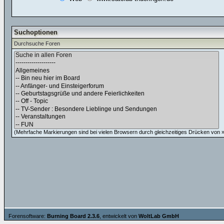
Suchoptionen
Durchsuche Foren
(Mehrfache Markierungen sind bei vielen Browsern durch gleichzeitiges Drücken von »C
Forensoftware:
Burning Board 2.3.6
, entwickelt von
WoltLab GmbH