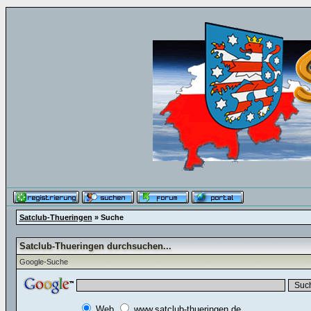
Satclub-Thueringen
» Suche
Satclub-Thueringen durchsuchen...
Google-Suche
Web
www.satclub-thueringen.de