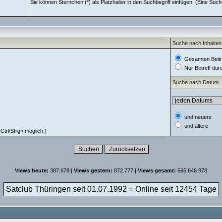
Sie können Sternchen (*) als Platzhalter in den Suchbegriff einfügen. (Eine Suche
Suche nach Inhalten
Gesamten Beitr
Nur Betreff du
Suche nach Datum
und neuere
und ältere
trl/Strg« möglich.)
Views heute:
387.678 |
Views gestern:
872.777 |
Views gesamt:
565.848.978
Satclub Thüringen seit 01.07.1992 = Online seit
12454 Tage