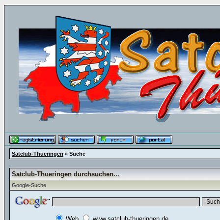
Satclub-Thueringen
» Suche
Satclub-Thueringen durchsuchen...
Google-Suche
Web
www.satclub-thueringen.de