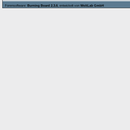
Forensoftware:
Burning Board 2.3.6
, entwickelt von
WoltLab GmbH