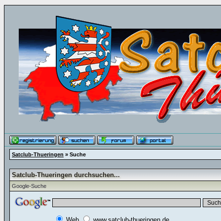
Satclub-Thueringen
» Suche
Satclub-Thueringen durchsuchen...
Google-Suche
Web
www.satclub-thueringen.de