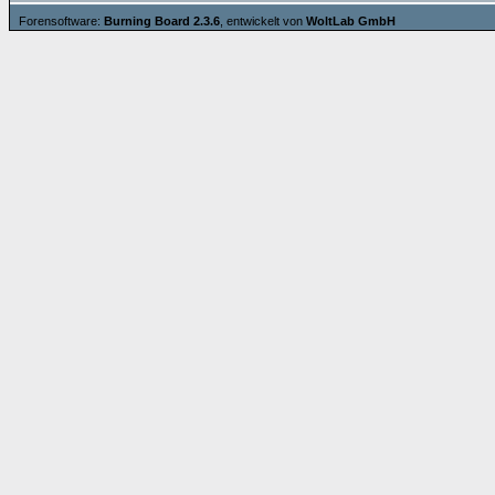
Forensoftware:
Burning Board 2.3.6
, entwickelt von
WoltLab GmbH