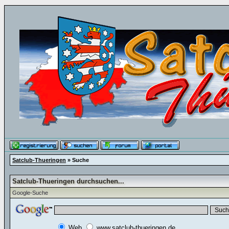
Satclub-Thueringen
» Suche
Satclub-Thueringen durchsuchen...
Google-Suche
Web
www.satclub-thueringen.de