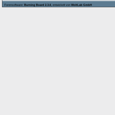
Forensoftware:
Burning Board 2.3.6
, entwickelt von
WoltLab GmbH