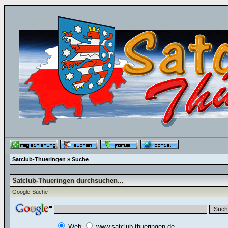
Satclub-Thueringen
» Suche
Satclub-Thueringen durchsuchen...
Google-Suche
Web
www.satclub-thueringen.de