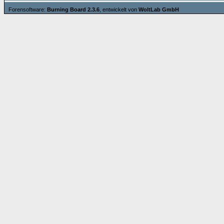
Forensoftware:
Burning Board 2.3.6
, entwickelt von
WoltLab GmbH