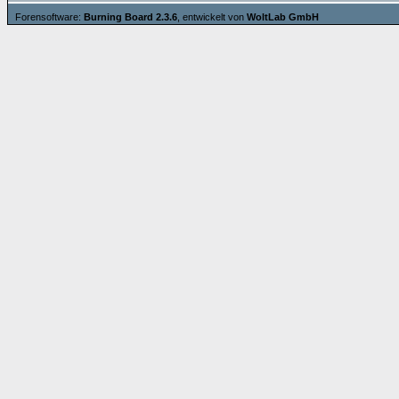
Forensoftware:
Burning Board 2.3.6
, entwickelt von
WoltLab GmbH