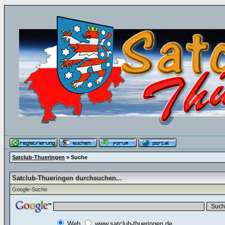
Satclub-Thueringen
» Suche
Satclub-Thueringen durchsuchen...
Google-Suche
Web
www.satclub-thueringen.de