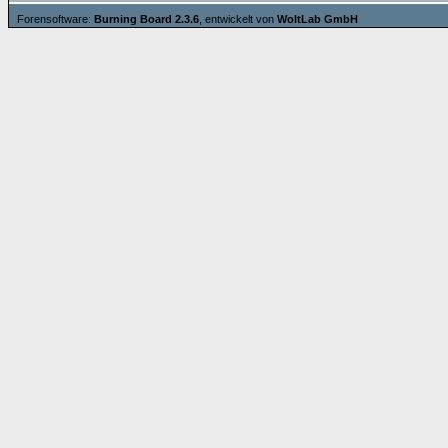
Forensoftware:
Burning Board 2.3.6
, entwickelt von
WoltLab GmbH