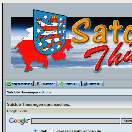
Satclub-Thueringen
» Suche
Satclub-Thueringen durchsuchen...
Google-Suche
Web
www.satclub-thueringen.de