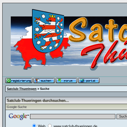
Satclub-Thueringen
» Suche
Satclub-Thueringen durchsuchen...
Google-Suche
Web
www.satclub-thueringen.de