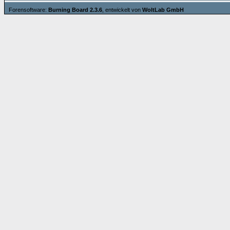
Forensoftware:
Burning Board 2.3.6
, entwickelt von
WoltLab GmbH