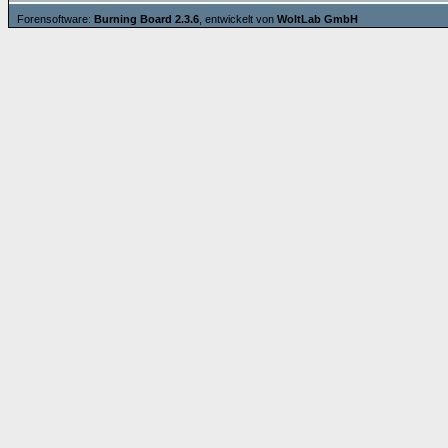
Forensoftware:
Burning Board 2.3.6
, entwickelt von
WoltLab GmbH