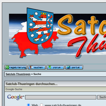
Satclub-Thueringen
» Suche
Satclub-Thueringen durchsuchen...
Google-Suche
Web
www.satclub-thueringen.de