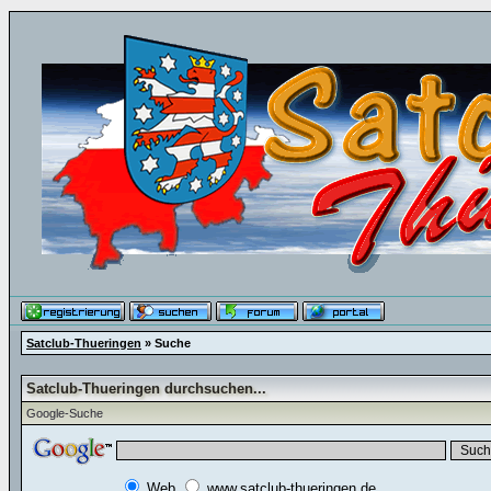
Satclub-Thueringen
» Suche
Satclub-Thueringen durchsuchen...
Google-Suche
Web
www.satclub-thueringen.de