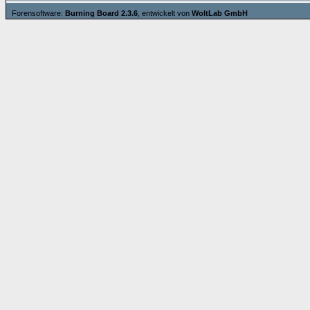
Forensoftware:
Burning Board 2.3.6
, entwickelt von
WoltLab GmbH