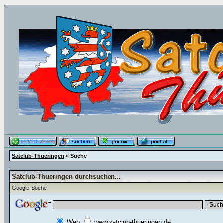
Satclub-Thueringen
» Suche
Satclub-Thueringen durchsuchen...
Google-Suche
Web
www.satclub-thueringen.de