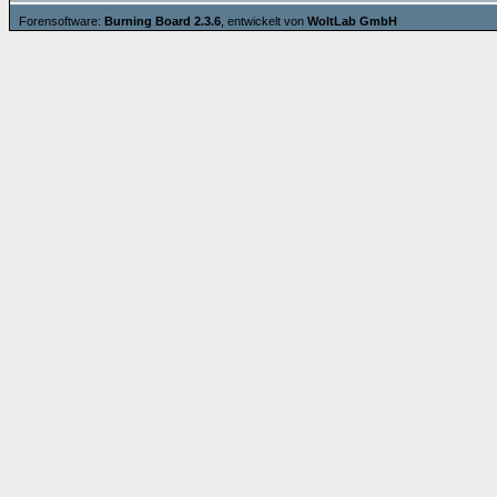
Forensoftware:
Burning Board 2.3.6
, entwickelt von
WoltLab GmbH