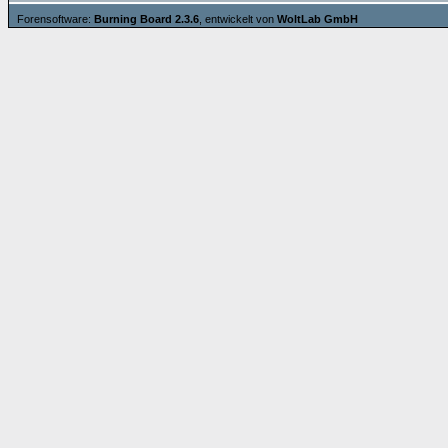
Forensoftware:
Burning Board 2.3.6
, entwickelt von
WoltLab GmbH