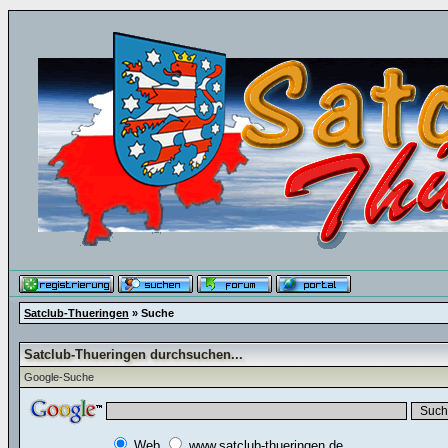
Satclub-Thueringen
» Suche
Satclub-Thueringen durchsuchen...
Google-Suche
Web
www.satclub-thueringen.de