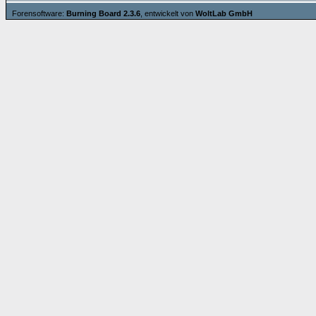
Forensoftware:
Burning Board 2.3.6
, entwickelt von
WoltLab GmbH