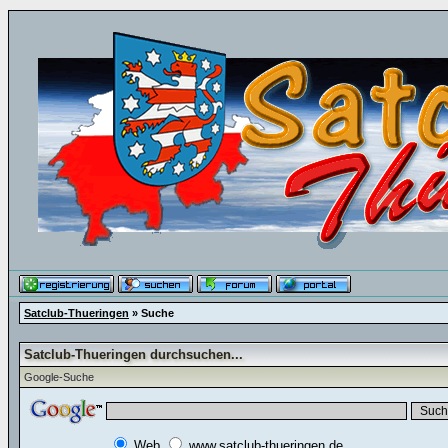
Satclub-Thueringen
» Suche
Satclub-Thueringen durchsuchen...
Google-Suche
Web
www.satclub-thueringen.de