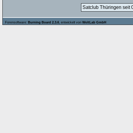
Satclub Thüringen seit 
Forensoftware:
Burning Board 2.3.6
, entwickelt von
WoltLab GmbH