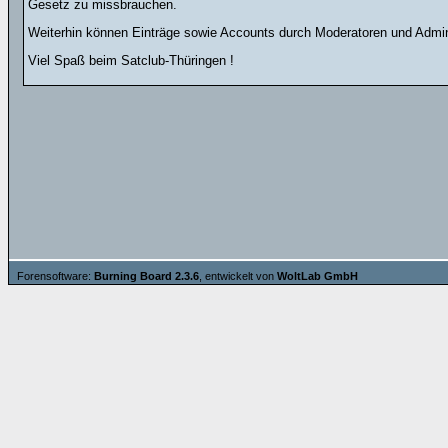
Gesetz zu missbrauchen.
Weiterhin können Einträge sowie Accounts durch Moderatoren und Admini
Viel Spaß beim Satclub-Thüringen !
Forensoftware:
Burning Board 2.3.6
, entwickelt von
WoltLab GmbH