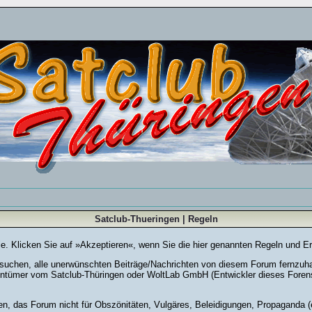
Satclub-Thueringen | Regeln
Sie. Klicken Sie auf »Akzeptieren«, wenn Sie die hier genannten Regeln und E
chen, alle unerwünschten Beiträge/Nachrichten von diesem Forum fernzuhalte
entümer vom Satclub-Thüringen oder WoltLab GmbH (Entwickler dieses Forensy
en, das Forum nicht für Obszönitäten, Vulgäres, Beleidigungen, Propaganda (e