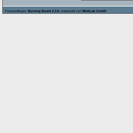
Forensoftware:
Burning Board 2.3.6
, entwickelt von
WoltLab GmbH