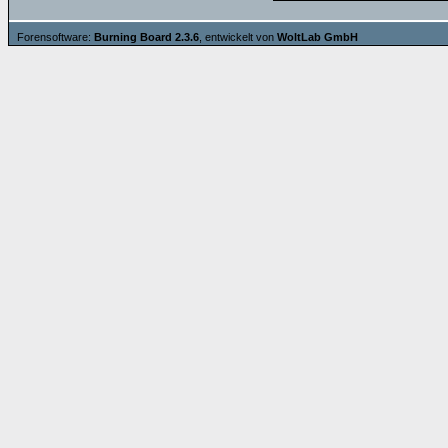
Forensoftware:
Burning Board 2.3.6
, entwickelt von
WoltLab GmbH