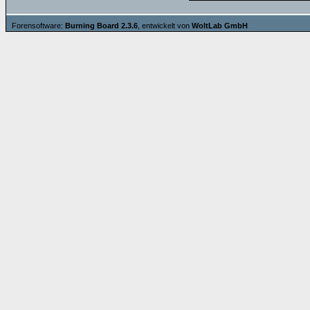
Forensoftware:
Burning Board 2.3.6
, entwickelt von
WoltLab GmbH