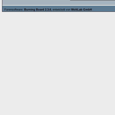
Forensoftware:
Burning Board 2.3.6
, entwickelt von
WoltLab GmbH