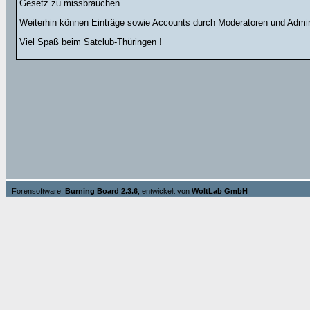
Gesetz zu missbrauchen.
Weiterhin können Einträge sowie Accounts durch Moderatoren und Admini
Viel Spaß beim Satclub-Thüringen !
Forensoftware:
Burning Board 2.3.6
, entwickelt von
WoltLab GmbH