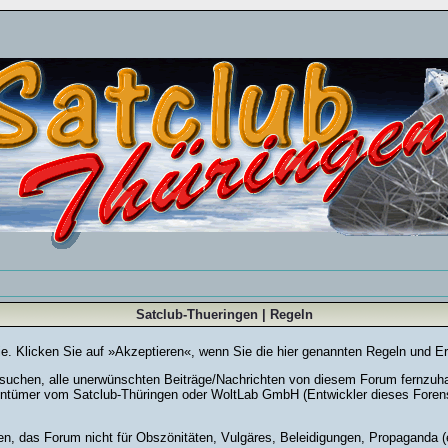
Satclub-Thueringen | Regeln
Sie. Klicken Sie auf »Akzeptieren«, wenn Sie die hier genannten Regeln und E
chen, alle unerwünschten Beiträge/Nachrichten von diesem Forum fernzuhalte
entümer vom Satclub-Thüringen oder WoltLab GmbH (Entwickler dieses Forensy
en, das Forum nicht für Obszönitäten, Vulgäres, Beleidigungen, Propaganda (e