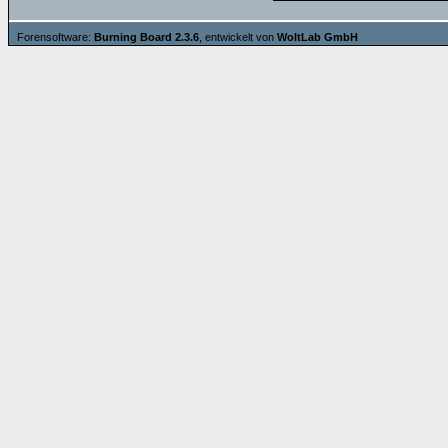
Forensoftware:
Burning Board 2.3.6
, entwickelt von
WoltLab GmbH