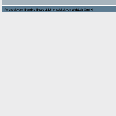
Forensoftware:
Burning Board 2.3.6
, entwickelt von
WoltLab GmbH