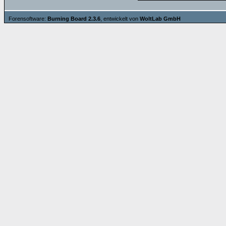
Forensoftware:
Burning Board 2.3.6
, entwickelt von
WoltLab GmbH