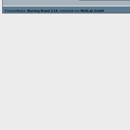
Forensoftware:
Burning Board 2.3.6
, entwickelt von
WoltLab GmbH