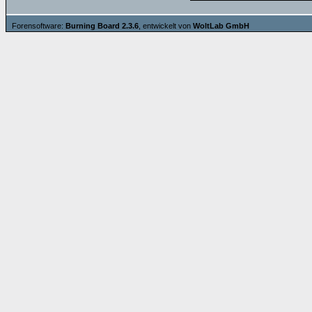
Forensoftware:
Burning Board 2.3.6
, entwickelt von
WoltLab GmbH