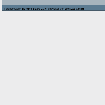
Forensoftware:
Burning Board 2.3.6
, entwickelt von
WoltLab GmbH