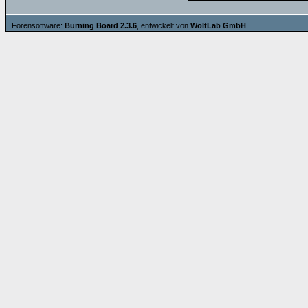
Forensoftware:
Burning Board 2.3.6
, entwickelt von
WoltLab GmbH