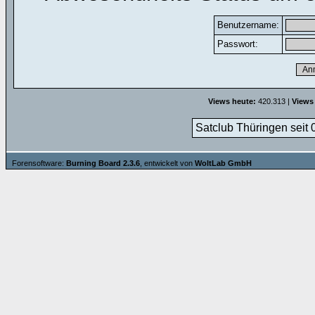
Benutzername:
Passwort:
Views heute:
420.313 |
Views
Satclub Thüringen seit 
Forensoftware:
Burning Board 2.3.6
, entwickelt von
WoltLab GmbH